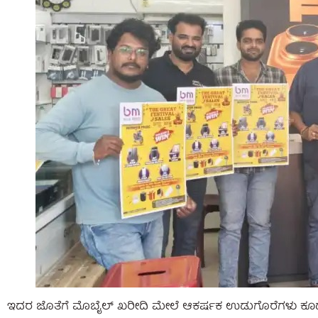
ಇದರ ಜೊತೆಗೆ ಮೊಬೈಲ್ ಖರೀದಿ ಮೇಲೆ ಆಕರ್ಷಕ ಉಡುಗೊರೆಗಳು ಕೂಡ