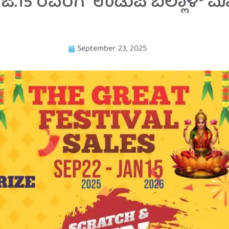
.15 ರವರೆಗೆ “ಉಡುಪಿ ಬಲ್ಲಾಳ್ ಮೊಬೈಲ್
September 23, 2025