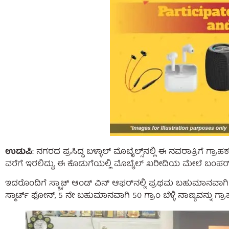
ಉಡುಪಿ
: ನಗರದ ಪ್ರಸಿದ್ಧ ಬಳ್ಳಾಲ್ ಮೊಬೈಲ್ಸ್‌ನಲ್ಲಿ ಈ ನವರಾತ್ರಿಗೆ ಗ್ರ
ವರೆಗೆ ಇರಲಿದ್ದು, ಈ ಕೊಡುಗೆಯಲ್ಲಿ ಮೊಬೈಲ್ ಖರೀದಿಯ ಮೇಲೆ ಬಂಪರ್
ಇದರೊಂದಿಗೆ ಸ್ಕ್ರ್ಯಾಚ್ ಆಂಡ್ ವಿನ್ ಆಫರ್‌ನಲ್ಲಿ ಪ್ರಥಮ ಬಹುಮಾನವಾಗ
ಸ್ಮಾರ್ಟ್ ಫೋನ್, 5 ನೇ ಬಹುಮಾನವಾಗಿ 50 ಗ್ರಾಂ ಬೆಳ್ಳಿ ನಾಣ್ಯವನ್ನು ಗ್