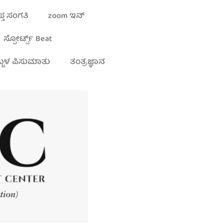
್ತ ಸಂಗತಿ
zoom ಇನ್
ಸ್ಪೋರ್ಟ್ಸ್ Beat
್ಬಳ ಪಿಸುಮಾತು
ತಂತ್ರಜ್ಞಾನ