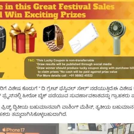
ಾಹಕರಿಗೆ ವಿಶೇಷ ಕೊಡುಗೆ ” ದಿ ಗ್ರೇಟ್ ಫೆಸ್ಟಿವಲ್ ಸೇಲ್” ನಡೆಯುತ್ತಿದೆ.ಈ ವಿ
 ಪ್ರೈಸ್‌ನಲ್ಲಿ ಹೀರೋ ಬೈಕ್ ಪಡೆಯುವ ಸುವರ್ಣಾವಕಾಶವನ್ನು ಗ್ರಾಹಕರು
ಿ ಪ್ರಿಡ್ಜ್, ದ್ವಿತೀಯ ಬಹುಮಾನವಾಗಿ ವಾಶಿಂಗ್ ಮೆಶಿನ್, ತೃತೀಯ ಬಹುಮಾ
ರಾಹಕರು ತಮ್ಮದಾಗಿಸಿಕೊಳ್ಳಬಹುದಾಗಿದೆ.