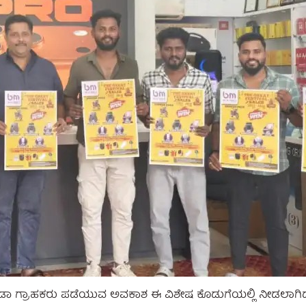
ಾ ಗ್ರಾಹಕರು ಪಡೆಯುವ ಅವಕಾಶ ಈ ವಿಶೇಷ ಕೊಡುಗೆಯಲ್ಲಿ ನೀಡಲಾಗಿದ