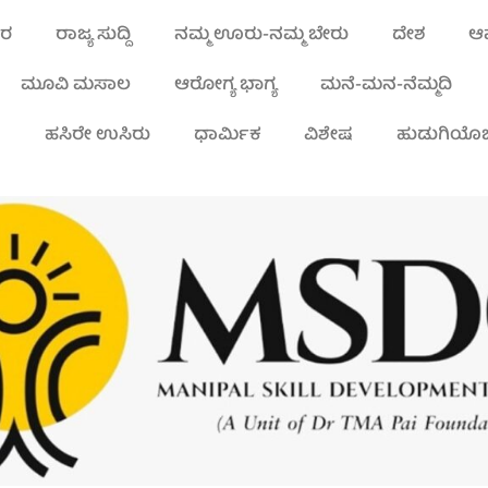
ಾರ
ರಾಜ್ಯ ಸುದ್ದಿ
ನಮ್ಮ ಊರು-ನಮ್ಮ ಬೇರು
ದೇಶ
ಆಪ
ಮೂವಿ ಮಸಾಲ
ಆರೋಗ್ಯ ಭಾಗ್ಯ
ಮನೆ-ಮನ-ನೆಮ್ಮದಿ
ಾ
ಹಸಿರೇ ಉಸಿರು
ಧಾರ್ಮಿಕ
ವಿಶೇಷ
ಹುಡುಗಿಯೊಬ