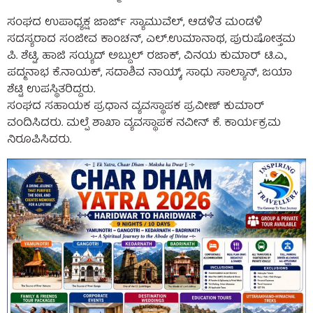
ಸಂಘದ ಉಪಾಧ್ಯಕ್ಷ ಜಾರ್ಜ್ ಸ್ಯಾಮುವೆಲ್, ಆಡಳಿತ ಮಂಡಳಿ
ಸದಸ್ಯರಾದ ಸಂಜೀವ ಕಾಂಚನ್, ಎಲ್.ಉಮಾನಾಥ, ಪುರುಷೋತ್ತಮ
ಪಿ. ಶೆಟ್ಟಿ, ಹಾಜಿ ಸಯ್ಯದ್ ಅಬ್ದುಲ್ ರಜಾಕ್, ವಿನಯ ಕುಮಾರ್ ಟಿ.ಎ.,
ಪದ್ಮನಾಭ ಕೆ.ನಾಯಕ್, ಸದಾಶಿವ ನಾಯ್ಕ್, ಸಾಧು ಸಾಲ್ಯಾನ್, ಜಯಾ
ಶೆಟ್ಟಿ ಉಪಸ್ಥಿತರಿದ್ದರು.
ಸಂಘದ ಸಹಾಯಕ ಪ್ರಧಾನ ವ್ಯವಸ್ಥಾಪಕ ಪ್ರವೀಣ್ ಕುಮಾರ್
ವಂದಿಸಿದರು. ಮಲ್ಪೆ ಶಾಖಾ ವ್ಯವಸ್ಥಾಪಕ ನವೀನ್ ಕೆ. ಕಾರ್ಯಕ್ರಮ
ನಿರೂಪಿಸಿದರು.