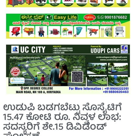
ಉಡುಪಿ ಬಡಗಬೆಟ್ಟು ಸೊಸೈಟಿಗೆ
15.47 ಕೋಟಿ ರೂ. ನಿವ್ವಳ ಲಾಭ:
ಸದಸ್ಯರಿಗೆ ಶೇ.15 ಡಿವಿಡೆಂಡ್