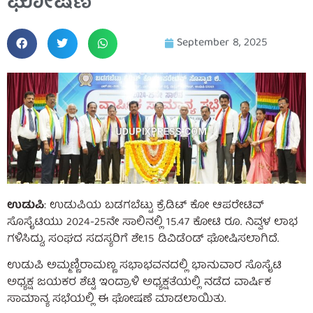
ಘೋಷಣೆ
September 8, 2025
ಉಡುಪಿ
: ಉಡುಪಿಯ ಬಡಗಬೆಟ್ಟು ಕ್ರೆಡಿಟ್ ಕೋ ಆಪರೇಟಿವ್
ಸೊಸೈಟಿಯು 2024-25ನೇ ಸಾಲಿನಲ್ಲಿ 15.47 ಕೋಟಿ ರೂ. ನಿವ್ವಳ ಲಾಭ
ಗಳಿಸಿದ್ದು, ಸಂಘದ ಸದಸ್ಯರಿಗೆ ಶೇ.15 ಡಿವಿಡೆಂಡ್ ಘೋಷಿಸಲಾಗಿದೆ.
ಉಡುಪಿ ಅಮ್ಮಣ್ಣಿರಾಮಣ್ಣ ಸಭಾಭವನದಲ್ಲಿ ಭಾನುವಾರ ಸೊಸೈಟಿ
ಅಧ್ಯಕ್ಷ ಜಯಕರ ಶೆಟ್ಟಿ ಇಂದ್ರಾಳಿ ಅಧ್ಯಕ್ಷತೆಯಲ್ಲಿ ನಡೆದ ವಾರ್ಷಿಕ
ಸಾಮಾನ್ಯ ಸಭೆಯಲ್ಲಿ ಈ ಘೋಷಣೆ ಮಾಡಲಾಯಿತು.