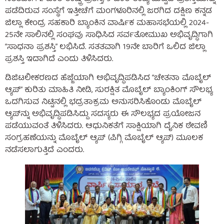
ಪಡೆದಿರುವ ಸಂಸ್ಥೆಗೆ ಇತ್ತೀಚೆಗೆ ಮಂಗಳೂರಿನಲ್ಲಿ ಜರಗಿದ ದಕ್ಷಿಣ ಕನ್ನಡ
ಜಿಲ್ಲಾ ಕೇಂದ್ರ ಸಹಕಾರಿ ಬ್ಯಾಂಕಿನ ವಾರ್ಷಿಕ ಮಹಾಸಭೆಯಲ್ಲಿ 2024-
25ನೇ ಸಾಲಿನಲ್ಲಿ ಸಂಘವು ಸಾಧಿಸಿದ ಸರ್ವತೋಮುಖ ಅಭಿವೃದ್ಧಿಗಾಗಿ
“ಸಾಧನಾ ಪ್ರಶಸ್ತಿ” ಲಭಿಸಿದೆ. ಸತತವಾಗಿ 19ನೇ ಬಾರಿಗೆ ಒಲಿದ ಜಿಲ್ಲಾ
ಪ್ರಶಸ್ತಿ ಇದಾಗಿದೆ ಎಂದು ತಿಳಿಸಿದರು.
ಡಿಜಿಟಲೀಕರಣದ ಹೆಜ್ಜೆಯಾಗಿ ಅಭಿವೃದ್ಧಿಪಡಿಸಿದ “ಚೇತನಾ ಮೊಬೈಲ್
ಆ್ಯಪ್” ಕುರಿತು ಮಾಹಿತಿ ನೀಡಿ, ಸುರಕ್ಷಿತ ಮೊಬೈಲ್ ಬ್ಯಾಂಕಿಂಗ್ ಸೌಲಭ್ಯ
ಒದಗಿಸುವ ನಿಟ್ಟಿನಲ್ಲಿ ಭದ್ರತಾಕ್ರಮ ಅನುಸರಿಸಿಕೊಂಡು ಮೊಬೈಲ್
ಆ್ಯಪ್‌ನ್ನು ಅಭಿವೃದ್ಧಿಪಡಿಸಿದ್ದು ಸದಸ್ಯರು ಈ ಸೌಲಭ್ಯದ ಪ್ರಯೋಜನ
ಪಡೆಯುವಂತೆ ತಿಳಿಸಿದರು. ಆಧುನಿಕತೆಗೆ ಸಾಕ್ಷಿಯಾಗಿ ದೈನಿಕ ಠೇವಣಿ
ಸಂಗ್ರಹಣೆಯನ್ನು ಮೊಬೈಲ್ ಆ್ಯಪ್ (ಪಿಗ್ಗಿ ಮೊಬೈಲ್ ಆ್ಯಪ್) ಮೂಲಕ
ನಡೆಸಲಾಗುತ್ತಿದೆ ಎಂದರು.