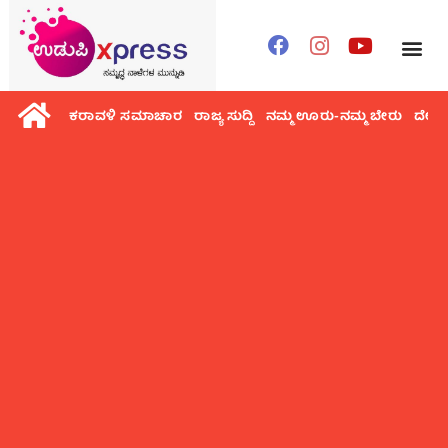
ಕರಾವಳಿ ಸಮಾಚಾರ
ರಾಜ್ಯ ಸುದ್ದಿ
ನಮ್ಮ ಊರು-ನಮ್ಮ ಬೇರು
ದೇಶ