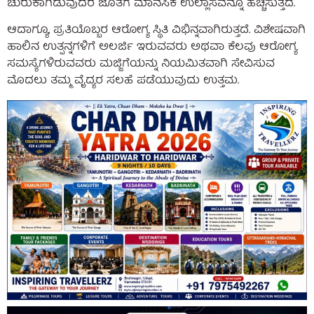
ಚುರುಕಾಗಿಡುವುದರ ಜೊತೆಗೆ ಮಾನಸಿಕ ಉಲ್ಲಾಸವನ್ನೂ ಹೆಚ್ಚಿಸುತ್ತದೆ.
ಆದಾಗ್ಯೂ, ಪ್ರತಿಯೊಬ್ಬರ ಆರೋಗ್ಯ ಸ್ಥಿತಿ ವಿಭಿನ್ನವಾಗಿರುತ್ತದೆ. ವಿಶೇಷವಾಗಿ
ಹಾಲಿನ ಉತ್ಪನ್ನಗಳಿಗೆ ಅಲರ್ಜಿ ಇರುವವರು ಅಥವಾ ಕೆಲವು ಆರೋಗ್ಯ
ಸಮಸ್ಯೆಗಳಿರುವವರು ಮಜ್ಜಿಗೆಯನ್ನು ನಿಯಮಿತವಾಗಿ ಸೇವಿಸುವ
ಮೊದಲು ತಮ್ಮ ವೈದ್ಯರ ಸಲಹೆ ಪಡೆಯುವುದು ಉತ್ತಮ.