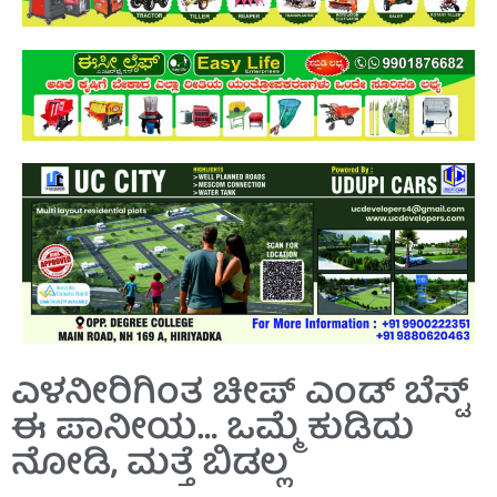
ಎಳನೀರಿಗಿಂತ ಚೀಪ್ ಎಂಡ್ ಬೆಸ್ಟ್
ಈ ಪಾನೀಯ… ಒಮ್ಮೆ ಕುಡಿದು
ನೋಡಿ, ಮತ್ತೆ ಬಿಡಲ್ಲ