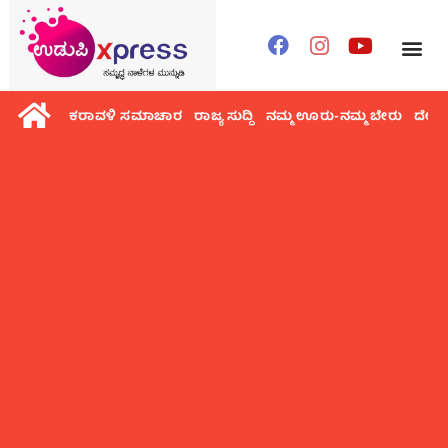
ಕರಾವಳಿ ಸಮಾಚಾರ
ರಾಜ್ಯ ಸುದ್ದಿ
ನಮ್ಮ ಊರು-ನಮ್ಮ ಬೇರು
ದೇಶ