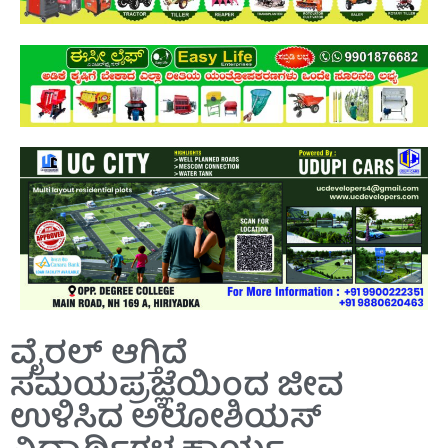
ವೈರಲ್ ಆಗ್ತಿದೆ
ಸಮಯಪ್ರಜ್ಞೆಯಿಂದ ಜೀವ
ಉಳಿಸಿದ ಅಲೋಶಿಯಸ್