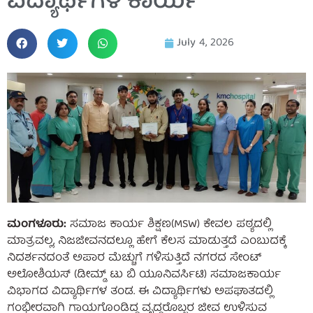
ವಿದ್ಯಾರ್ಥಿಗಳ ಕಾರ್ಯ
July 4, 2026
ಮಂಗಳೂರು:
ಸಮಾಜ ಕಾರ್ಯ ಶಿಕ್ಷಣ(MSW) ಕೇವಲ ಪಠ್ಯದಲ್ಲಿ
ಮಾತ್ರವಲ್ಲ, ನಿಜಜೀವನದಲ್ಲೂ ಹೇಗೆ ಕೆಲಸ ಮಾಡುತ್ತದೆ ಎಂಬುದಕ್ಕೆ
ನಿದರ್ಶನದಂತೆ ಅಪಾರ ಮೆಚ್ಚುಗೆ ಗಳಿಸುತ್ತಿದೆ ನಗರದ ಸೇಂಟ್
ಅಲೋಶಿಯಸ್ (ಡೀಮ್ಡ್ ಟು ಬಿ ಯೂನಿವರ್ಸಿಟಿ) ಸಮಾಜಕಾರ್ಯ
ವಿಭಾಗದ ವಿದ್ಯಾರ್ಥಿಗಳ ತಂಡ. ಈ ವಿದ್ಯಾರ್ಥಿಗಳು ಅಪಘಾತದಲ್ಲಿ
ಗಂಭೀರವಾಗಿ ಗಾಯಗೊಂಡಿದ್ದ ವೃದ್ಧರೊಬ್ಬರ ಜೀವ ಉಳಿಸುವ