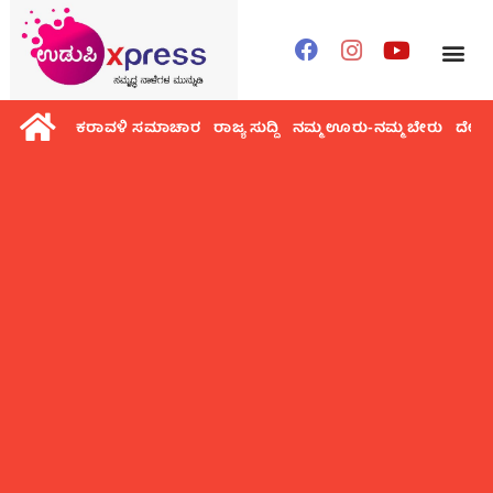
ಕರಾವಳಿ ಸಮಾಚಾರ
ರಾಜ್ಯ ಸುದ್ದಿ
ನಮ್ಮ ಊರು-ನಮ್ಮ ಬೇರು
ದೇಶ