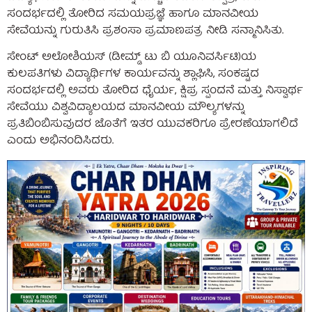
ಸಂದರ್ಭದಲ್ಲಿ ತೋರಿದ ಸಮಯಪ್ರಜ್ಞೆ ಹಾಗೂ ಮಾನವೀಯ
ಸೇವೆಯನ್ನು ಗುರುತಿಸಿ ಪ್ರಶಂಸಾ ಪ್ರಮಾಣಪತ್ರ ನೀಡಿ ಸನ್ಮಾನಿಸಿತು.
ಸೇಂಟ್ ಅಲೋಶಿಯಸ್ (ಡೀಮ್ಡ್ ಟು ಬಿ ಯೂನಿವರ್ಸಿಟಿ)ಯ
ಕುಲಪತಿಗಳು ವಿದ್ಯಾರ್ಥಿಗಳ ಕಾರ್ಯವನ್ನು ಶ್ಲಾಘಿಸಿ, ಸಂಕಷ್ಟದ
ಸಂದರ್ಭದಲ್ಲಿ ಅವರು ತೋರಿದ ಧೈರ್ಯ, ಕ್ಷಿಪ್ರ ಸ್ಪಂದನೆ ಮತ್ತು ನಿಸ್ವಾರ್ಥ
ಸೇವೆಯು ವಿಶ್ವವಿದ್ಯಾಲಯದ ಮಾನವೀಯ ಮೌಲ್ಯಗಳನ್ನು
ಪ್ರತಿಬಿಂಬಿಸುವುದರ ಜೊತೆಗೆ ಇತರ ಯುವಕರಿಗೂ ಪ್ರೇರಣೆಯಾಗಲಿದೆ
ಎಂದು ಅಭಿನಂದಿಸಿದರು.