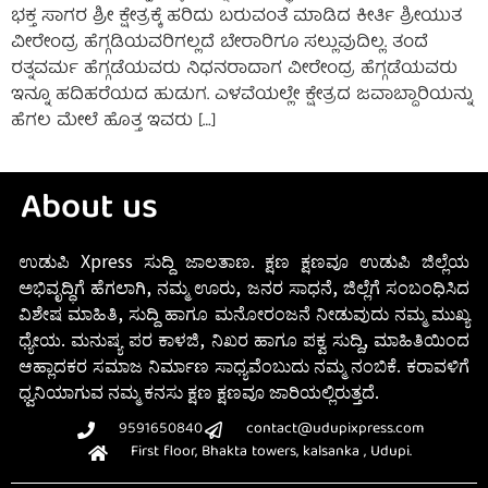
ಭಕ್ತ ಸಾಗರ ಶ್ರೀ ಕ್ಷೇತ್ರಕ್ಕೆ ಹರಿದು ಬರುವಂತೆ ಮಾಡಿದ ಕೀರ್ತಿ ಶ್ರೀಯುತ
ವೀರೇಂದ್ರ ಹೆಗ್ಗಡಿಯವರಿಗಲ್ಲದೆ ಬೇರಾರಿಗೂ ಸಲ್ಲುವುದಿಲ್ಲ. ತಂದೆ
ರತ್ನವರ್ಮ ಹೆಗ್ಗಡೆಯವರು ನಿಧನರಾದಾಗ ವೀರೇಂದ್ರ ಹೆಗ್ಗಡೆಯವರು
ಇನ್ನೂ ಹದಿಹರೆಯದ ಹುಡುಗ. ಎಳವೆಯಲ್ಲೇ ಕ್ಷೇತ್ರದ ಜವಾಬ್ದಾರಿಯನ್ನು
ಹೆಗಲ ಮೇಲೆ ಹೊತ್ತ ಇವರು […]
About us
ಉಡುಪಿ Xpress ಸುದ್ದಿ ಜಾಲತಾಣ. ಕ್ಷಣ ಕ್ಷಣವೂ ಉಡುಪಿ ಜಿಲ್ಲೆಯ
ಅಭಿವೃದ್ಧಿಗೆ ಹೆಗಲಾಗಿ, ನಮ್ಮ ಊರು, ಜನರ ಸಾಧನೆ, ಜಿಲ್ಲೆಗೆ ಸಂಬಂಧಿಸಿದ
ವಿಶೇಷ ಮಾಹಿತಿ, ಸುದ್ದಿ ಹಾಗೂ ಮನೋರಂಜನೆ ನೀಡುವುದು ನಮ್ಮ ಮುಖ್ಯ
ಧ್ಯೇಯ. ಮನುಷ್ಯ ಪರ ಕಾಳಜಿ, ನಿಖರ ಹಾಗೂ ಪಕ್ವ ಸುದ್ದಿ, ಮಾಹಿತಿಯಿಂದ
ಆಹ್ಲಾದಕರ ಸಮಾಜ ನಿರ್ಮಾಣ ಸಾಧ್ಯವೆಂಬುದು ನಮ್ಮ ನಂಬಿಕೆ. ಕರಾವಳಿಗೆ
ಧ್ವನಿಯಾಗುವ ನಮ್ಮ ಕನಸು ಕ್ಷಣ ಕ್ಷಣವೂ ಜಾರಿಯಲ್ಲಿರುತ್ತದೆ.
9591650840
contact@udupixpress.com
First floor, Bhakta towers, kalsanka , Udupi.