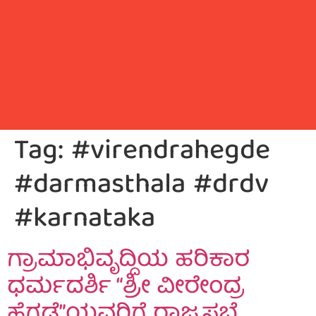
Tag:
#virendrahegde
#darmasthala #drdv
#karnataka
ಗ್ರಾಮಾಭಿವೃದ್ದಿಯ ಹರಿಕಾರ
ಧರ್ಮದರ್ಶಿ “ಶ್ರೀ ವೀರೇಂದ್ರ
ಹೆಗ್ಗಡೆ”ಯವರಿಗೆ ರಾಜ್ಯಸಭೆ