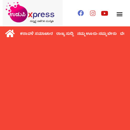
ಕರಾವಳಿ ಸಮಾಚಾರ
ರಾಜ್ಯ ಸುದ್ದಿ
ನಮ್ಮ ಊರು-ನಮ್ಮ ಬೇರು
ದೇಶ