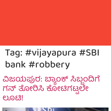
Tag:
#vijayapura #SBI
bank #robbery
ವಿಜಯಪುರ: ಬ್ಯಾಂಕ್ ಸಿಬ್ಬಂದಿಗೆ
ಗನ್ ತೋರಿಸಿ ಕೋಟಿಗಟ್ಟಲೇ
ಲೂಟಿ!