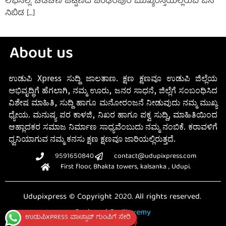
ಲಭಿಸಿಲ್ಲ. ಚಡಚಣ ಪಟ್ಟಣದ ಪಂಢರಪುರ ಮುಖ್ಯರಸ್ತೆಯಲ್ಲಿರುವ ಜನ
ನಿಬಿಡ […]
About us
ಉಡುಪಿ Xpress ಸುದ್ದಿ ಜಾಲತಾಣ. ಕ್ಷಣ ಕ್ಷಣವೂ ಉಡುಪಿ ಜಿಲ್ಲೆಯ
ಅಭಿವೃದ್ಧಿಗೆ ಹೆಗಲಾಗಿ, ನಮ್ಮ ಊರು, ಜನರ ಸಾಧನೆ, ಜಿಲ್ಲೆಗೆ ಸಂಬಂಧಿಸಿದ
ವಿಶೇಷ ಮಾಹಿತಿ, ಸುದ್ದಿ ಹಾಗೂ ಮನೋರಂಜನೆ ನೀಡುವುದು ನಮ್ಮ ಮುಖ್ಯ
ಧ್ಯೇಯ. ಮನುಷ್ಯ ಪರ ಕಾಳಜಿ, ನಿಖರ ಹಾಗೂ ಪಕ್ವ ಸುದ್ದಿ, ಮಾಹಿತಿಯಿಂದ
ಆಹ್ಲಾದಕರ ಸಮಾಜ ನಿರ್ಮಾಣ ಸಾಧ್ಯವೆಂಬುದು ನಮ್ಮ ನಂಬಿಕೆ. ಕರಾವಳಿಗೆ
ಧ್ವನಿಯಾಗುವ ನಮ್ಮ ಕನಸು ಕ್ಷಣ ಕ್ಷಣವೂ ಜಾರಿಯಲ್ಲಿರುತ್ತದೆ.
9591650840
contact@udupixpress.com
First floor, Bhakta towers, kalsanka , Udupi.
Udupixpress © Copyright 2020. All rights reserved.
Designed By
Fluxemy
ಉಡುಪಿXPRESS ವಾಟ್ಸಾಪ್ ಗುಂಪಿಗೆ ಸೇರಿ
Privacy Policy