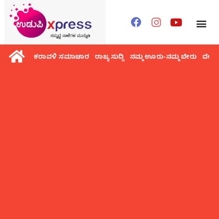
ಕರಾವಳಿ ಸಮಾಚಾರ
ರಾಜ್ಯ ಸುದ್ದಿ
ನಮ್ಮ ಊರು-ನಮ್ಮ ಬೇರು
ದೇಶ