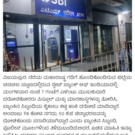
ವಿಜಯಪುರ: ನೆರೆಯ ಮಹಾರಾಷ್ಟ್ರ ಗಡಿಗೆ ಹೊಂದಿಕೊಂಡಿರುವ ಜಿಲ್ಲೆಯ
ಚಡಚಣ ಪಟ್ಟಣದಲ್ಲಿರುವ ಸ್ಟೇಟ್‌ ಬ್ಯಾಂಕ್ ಆಫ್‌ ಇಂಡಿಯಾದಲ್ಲಿ
ಮಂಗಳವಾರ ಸಂಜೆ 7 ಗಂಟೆಗೆ ಏಳೆಂಟು ಮುಸುಕುದಾರಿ
ದರೋಡೆಕೋರರು ಪಿಸ್ತೂಲ್ ಮತ್ತು ಮಾರಕಾಸ್ತ್ರಗಳನ್ನು ತೋರಿಸಿ,
ಬ್ಯಾಂಕಿನ ಸಿಬ್ಬಂದಿಯ ಕೈಕಾಲು ಕಟ್ಟಿ ಹಾಕಿ ದರೋಡೆ ಮಾಡಿದ್ದಾರೆ.
ಅಂದಾಜು ₹8 ಕೋಟಿ ನಗದು, 50 ಕೆ.ಜಿ ಚಿನ್ನಾಭರಣವನ್ನು
ದೋಚಿಕೊಂಡು ಪರಾರಿಯಾಗಿದ್ದಾರೆ ಎಂದು ಬ್ಯಾಂಕಿನ ಸಿಬ್ಬಂದಿ,
ಪೊಲೀಸ್ ಮೂಲಗಳಿಂದ ತಿಳಿದುಬಂದಿದೆ.ಆದರೆ, ಖಚಿತ ಮಾಹಿತಿ ಇನ್ನೂ