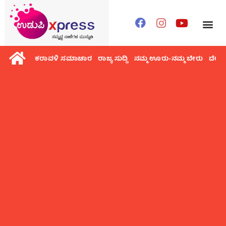
ಕರಾವಳಿ ಸಮಾಚಾರ
ರಾಜ್ಯ ಸುದ್ದಿ
ನಮ್ಮ ಊರು-ನಮ್ಮ ಬೇರು
ದೇಶ