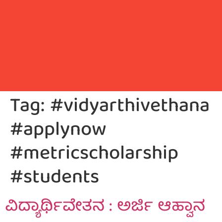
Tag:
#vidyarthivethana
#applynow
#metricscholarship
#students
ವಿದ್ಯಾರ್ಥಿವೇತನ : ಅರ್ಜಿ ಆಹ್ವಾನ