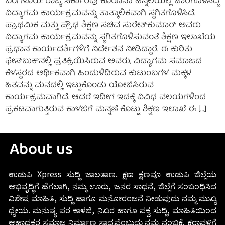
ಬೆಂಗಳೂರು: ರಾಜ್ಯ ಸರ್ಕಾರವು ಕೊರೊನಾ ಹಿನ್ನೆಲೆಯಲ್ಲಿ ಜಾರಿಗೊಳಿಸಿದ್ದ
ವಿದ್ಯಾಗಮ‌ ಕಾರ್ಯಕ್ರಮವನ್ನು ತಾತ್ಕಾಲಿಕವಾಗಿ ಸ್ಥಗಿತಗೊಳಿಸಿದೆ.
ಪ್ರಾಥಮಿಕ ಮತ್ತು ಪ್ರೌಢ ಶಿಕ್ಷಣ ಸಚಿವ ಸುರೇಶ್‌ಕುಮಾರ್‌ ಅವರು
ವಿದ್ಯಾಗಮ ಕಾರ್ಯಕ್ರಮವನ್ನು ಸ್ಥಗಿತಗೊಳಿಸುವಂತೆ ಶಿಕ್ಷಣ ಇಲಾಖೆಯ
ಪ್ರಧಾನ ಕಾರ್ಯದರ್ಶಿಗಳಿಗೆ ನಿರ್ದೇಶನ ನೀಡಿದ್ದಾರೆ. ಈ ಕುರಿತು
ಫೇಸ್‌ಬುಕ್‌ನಲ್ಲಿ ಪ್ರತಿಕ್ರಿಯಿಸಿರುವ ಅವರು, ವಿದ್ಯಾಗಮ ಸಮಾಜದ
ಕೆಳಸ್ಥರದ ಆರ್ಥಿಕವಾಗಿ ಹಿಂದುಳಿದಿರುವ ಕುಟುಂಬಗಳ ಮಕ್ಕಳ
ಹಿತವನ್ನು ಮನದಲ್ಲಿ ಇಟ್ಟುಕೊಂಡು ಯೋಜಿಸಿರುವ
ಕಾರ್ಯಕ್ರಮವಾಗಿದೆ. ಆದರೆ ಇದೀಗ ಇದಕ್ಕೆ ವಿವಿಧ ವಲಯಗಳಿಂದ
ಪ್ರಕಟವಾಗುತ್ತಿರುವ ಕಾಳಜಿಗೆ ಮನ್ನಣೆ ಕೊಟ್ಟು ಶಿಕ್ಷಣ ಇಲಾಖೆ ಈ […]
About us
ಉಡುಪಿ Xpress ಸುದ್ದಿ ಜಾಲತಾಣ. ಕ್ಷಣ ಕ್ಷಣವೂ ಉಡುಪಿ ಜಿಲ್ಲೆಯ
ಅಭಿವೃದ್ಧಿಗೆ ಹೆಗಲಾಗಿ, ನಮ್ಮ ಊರು, ಜನರ ಸಾಧನೆ, ಜಿಲ್ಲೆಗೆ ಸಂಬಂಧಿಸಿದ
ವಿಶೇಷ ಮಾಹಿತಿ, ಸುದ್ದಿ ಹಾಗೂ ಮನೋರಂಜನೆ ನೀಡುವುದು ನಮ್ಮ ಮುಖ್ಯ
ಧ್ಯೇಯ. ಮನುಷ್ಯ ಪರ ಕಾಳಜಿ, ನಿಖರ ಹಾಗೂ ಪಕ್ವ ಸುದ್ದಿ, ಮಾಹಿತಿಯಿಂದ
ಆಹ್ಲಾದಕರ ಸಮಾಜ ನಿರ್ಮಾಣ ಸಾಧ್ಯವೆಂಬುದು ನಮ್ಮ ನಂಬಿಕೆ. ಕರಾವಳಿಗೆ