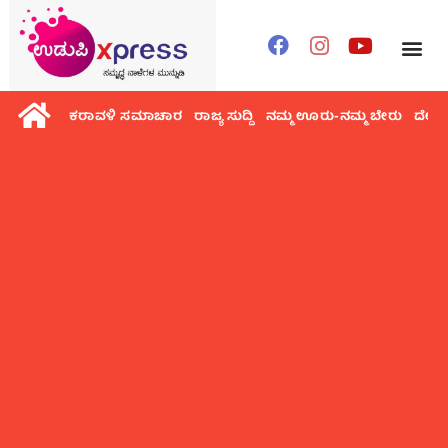
ಕರಾವಳಿ ಸಮಾಚಾರ
ರಾಜ್ಯ ಸುದ್ದಿ
ನಮ್ಮ ಊರು-ನಮ್ಮ ಬೇರು
ದೇಶ