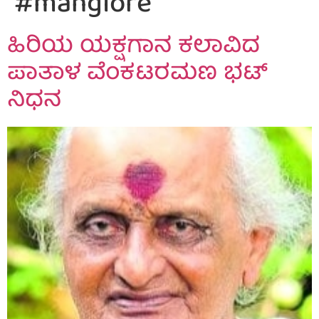
#manglore
ಹಿರಿಯ ಯಕ್ಷಗಾನ ಕಲಾವಿದ
ಪಾತಾಳ ವೆಂಕಟರಮಣ ಭಟ್
ನಿಧನ