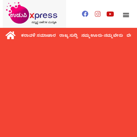
ಕರಾವಳಿ ಸಮಾಚಾರ
ರಾಜ್ಯ ಸುದ್ದಿ
ನಮ್ಮ ಊರು-ನಮ್ಮ ಬೇರು
ದೇಶ