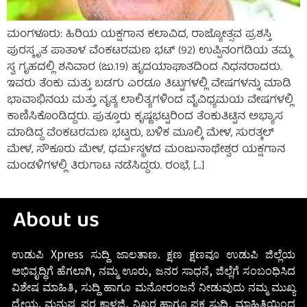
ಮಂಗಳೂರು: ಹಿರಿಯ ಯಕ್ಷಗಾನ ಕಲಾವಿದ, ರಾಜ್ಯೋತ್ಸವ ಪ್ರಶಸ್ತಿ
ಪುರಸ್ಕೃತ ಪಾತಾಳ ವೆಂಕಟರಮಣ ಭಟ್ (92) ಉಪ್ಪಿನಂಗಡಿಯ ತಮ್ಮ
ಸ್ವ ಗೃಹದಲ್ಲಿ ಶನಿವಾರ (ಜು.19) ಹೃದಯಾಘಾತದಿಂದ ನಿಧನರಾದರು.
ಇವರು ತೆಂಕು ಮತ್ತು ಬಡಗು ಎರಡೂ ತಿಟ್ಟುಗಳಲ್ಲಿ ವೇಷಗಳನ್ನು ಮಾಡಿ
ಭಾವಾಭಿನಯ ಮತ್ತು ನೃತ್ಯ ಲಾಲಿತ್ಯಗಳಿಂದ ವೈವಿಧ್ಯಮಯ ವೇಷಗಳಲ್ಲಿ
ಕಾಣಿಸಿಕೊಂಡಿದ್ದರು. ಪುತ್ತೂರು ಕೃಷ್ಣಭಟ್ಟರಿಂದ ತೆಂಕುತಿಟ್ಟಿನ ಅಭ್ಯಾಸ
ಮಾಡಿದ್ದ ವೆಂಕಟರಮಣ ಭಟ್ಟರು, ಬಳಿಕ ಮೂಲ್ಕಿ ಮೇಳ, ಸುರತ್ಕಲ್
ಮೇಳ, ಸೌಕೂರು ಮೇಳ, ಧರ್ಮಸ್ಥಳದ ಮಂಜುನಾಥೇಶ್ವರ ಯಕ್ಷಗಾನ
ಮಂಡಳಿಗಳಲ್ಲಿ ತಿರುಗಾಟ ನಡೆಸಿದ್ದರು. ರಂಭೆ, […]
About us
ಉಡುಪಿ Xpress ಸುದ್ದಿ ಜಾಲತಾಣ. ಕ್ಷಣ ಕ್ಷಣವೂ ಉಡುಪಿ ಜಿಲ್ಲೆಯ
ಅಭಿವೃದ್ಧಿಗೆ ಹೆಗಲಾಗಿ, ನಮ್ಮ ಊರು, ಜನರ ಸಾಧನೆ, ಜಿಲ್ಲೆಗೆ ಸಂಬಂಧಿಸಿದ
ವಿಶೇಷ ಮಾಹಿತಿ, ಸುದ್ದಿ ಹಾಗೂ ಮನೋರಂಜನೆ ನೀಡುವುದು ನಮ್ಮ ಮುಖ್ಯ
ಧ್ಯೇಯ. ಮನುಷ್ಯ ಪರ ಕಾಳಜಿ, ನಿಖರ ಹಾಗೂ ಪಕ್ವ ಸುದ್ದಿ, ಮಾಹಿತಿಯಿಂದ