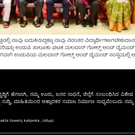
ಟಿನಲ್ಲಿ ನಾವು ಬದುಕಿನುದ್ದಕ್ಕೂ ನಾವು ನಿರಂತರ ವಿದ್ಯಾರ್ಥಿಗಳಾಗಬೇಕುದಾ
ಿತ್ಯ ಪರಿಷತ್ತು ಉಡುಪಿ ತಾಲೂಕು ಘಟಕ ಮಲಬಾರ್ ಗೋಲ್ಡ್ ಅಂಡ್ ಡೈಮಂಡ್ ಹ
ನದ ಅಂಗವಾಗಿ ಉಡುಪಿಯ ಮಲಬಾರ್ ಗೋಲ್ಡ್ ಅಂಡ್ ಡೈಮಂಡ್ ಸಂಸ್ಥೆಯಲ್ಲಿ
ೃದ್ಧಿಗೆ ಹೆಗಲಾಗಿ, ನಮ್ಮ ಊರು, ಜನರ ಸಾಧನೆ, ಜಿಲ್ಲೆಗೆ ಸಂಬಂಧಿಸಿದ ವಿಶ
 ಸುದ್ದಿ, ಮಾಹಿತಿಯಿಂದ ಆಹ್ಲಾದಕರ ಸಮಾಜ ನಿರ್ಮಾಣ ಸಾಧ್ಯವೆಂಬುದು ನಮ್ಮ ನ
Bhakta towers, kalsanka , Udupi.