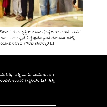
ನದಿಂದ ಸಿಗುವ ತೃಪ್ತಿ ಬದುಕಿನ ಶ್ರೇಷ್ಠ ಅಂಶ ಎಂದು ಅಪರ
ಾಗೂ ಸಂಸ್ಕೃತಿ ವಿಶ್ವ ಪ್ರತಿಷ್ಠಾನದ ಸಹಯೋಗದಲ್ಲಿ
 ಆಯೋಜಿಸಲಾದ ಗೌರವ ಪುರಸ್ಕಾರ […]
ೇಷ ಮಾಹಿತಿ, ಸುದ್ದಿ ಹಾಗೂ ಮನೋರಂಜನೆ
ಂಬಿಕೆ. ಕರಾವಳಿಗೆ ಧ್ವನಿಯಾಗುವ ನಮ್ಮ