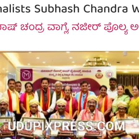
alists Subhash Chandra 
ಷ್ ಚಂದ್ರ ವಾಗ್ಲೆ, ನಜೀರ್ ಪೊಲ್ಯ ಅ