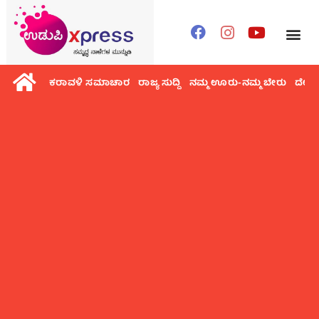
ಕರಾವಳಿ ಸಮಾಚಾರ
ರಾಜ್ಯ ಸುದ್ದಿ
ನಮ್ಮ ಊರು-ನಮ್ಮ ಬೇರು
ದೇಶ