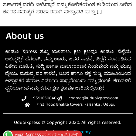
ಸರ್ಕಾರಕ್ಕೆ ವರದಿ ನೀಡಿದ್ದಾರೆ. ನಮ್ಮ ಕೋರಿಕೆಯಂತೆ ಕುಡಿಯುವ ನೀರಿನ
ಕೊರತೆ ಸಮಸ್ಯೆಗೆ ಪರಿಹಾರವಾಗಿ ನೇತ್ರಾವತಿ ಮತ್ತು […]
About us
ಉಡುಪಿ Xpress ಸುದ್ದಿ ಜಾಲತಾಣ. ಕ್ಷಣ ಕ್ಷಣವೂ ಉಡುಪಿ ಜಿಲ್ಲೆಯ
ಅಭಿವೃದ್ಧಿಗೆ ಹೆಗಲಾಗಿ, ನಮ್ಮ ಊರು, ಜನರ ಸಾಧನೆ, ಜಿಲ್ಲೆಗೆ ಸಂಬಂಧಿಸಿದ
ವಿಶೇಷ ಮಾಹಿತಿ, ಸುದ್ದಿ ಹಾಗೂ ಮನೋರಂಜನೆ ನೀಡುವುದು ನಮ್ಮ ಮುಖ್ಯ
ಧ್ಯೇಯ. ಮನುಷ್ಯ ಪರ ಕಾಳಜಿ, ನಿಖರ ಹಾಗೂ ಪಕ್ವ ಸುದ್ದಿ, ಮಾಹಿತಿಯಿಂದ
ಆಹ್ಲಾದಕರ ಸಮಾಜ ನಿರ್ಮಾಣ ಸಾಧ್ಯವೆಂಬುದು ನಮ್ಮ ನಂಬಿಕೆ. ಕರಾವಳಿಗೆ
ಧ್ವನಿಯಾಗುವ ನಮ್ಮ ಕನಸು ಕ್ಷಣ ಕ್ಷಣವೂ ಜಾರಿಯಲ್ಲಿರುತ್ತದೆ.
9591650840
contact@udupixpress.com
First floor, Bhakta towers, kalsanka , Udupi.
Udupixpress © Copyright 2020. All rights reserved.
Designed By
Fluxemy
ಉಡುಪಿXPRESS ವಾಟ್ಸಾಪ್ ಗುಂಪಿಗೆ ಸೇರಿ