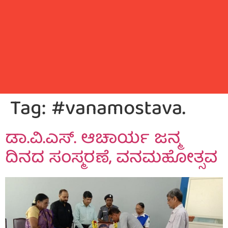
Tag:
#vanamostava.
ಡಾ.ವಿ.ಎಸ್. ಆಚಾರ್ಯ ಜನ್ಮ
ದಿನದ ಸಂಸ್ಮರಣೆ, ವನಮಹೋತ್ಸವ