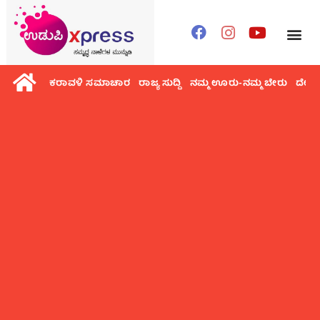
ಕರಾವಳಿ ಸಮಾಚಾರ
ರಾಜ್ಯ ಸುದ್ದಿ
ನಮ್ಮ ಊರು-ನಮ್ಮ ಬೇರು
ದೇಶ