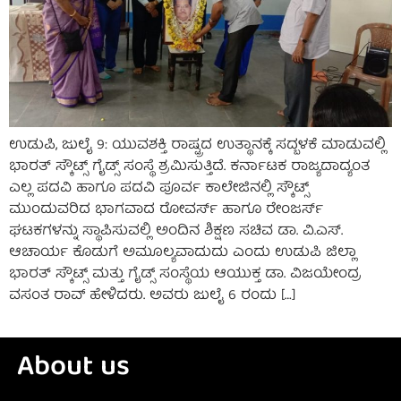
ಉಡುಪಿ, ಜುಲೈ 9: ಯುವಶಕ್ತಿ ರಾಷ್ಟ್ರದ ಉತ್ಥಾನಕ್ಕೆ ಸದ್ಬಳಕೆ ಮಾಡುವಲ್ಲಿ
ಭಾರತ್ ಸ್ಕೌಟ್ಸ್ ಗೈಡ್ಸ್ ಸಂಸ್ಥೆ ಶ್ರಮಿಸುತ್ತಿದೆ. ಕರ್ನಾಟಕ ರಾಜ್ಯದಾದ್ಯಂತ
ಎಲ್ಲ ಪದವಿ ಹಾಗೂ ಪದವಿ ಪೂರ್ವ ಕಾಲೇಜಿನಲ್ಲಿ ಸ್ಕೌಟ್ಸ್
ಮುಂದುವರಿದ ಭಾಗವಾದ ರೋವರ್ಸ್ ಹಾಗೂ ರೇಂಜರ್ಸ್
ಘಟಕಗಳನ್ನು ಸ್ಥಾಪಿಸುವಲ್ಲಿ ಅಂದಿನ ಶಿಕ್ಷಣ ಸಚಿವ ಡಾ. ವಿ.ಎಸ್.
ಆಚಾರ್ಯ ಕೊಡುಗೆ ಅಮೂಲ್ಯವಾದುದು ಎಂದು ಉಡುಪಿ ಜಿಲ್ಲಾ
ಭಾರತ್ ಸ್ಕೌಟ್ಸ್ ಮತ್ತು ಗೈಡ್ಸ್ ಸಂಸ್ಥೆಯ ಆಯುಕ್ತ ಡಾ. ವಿಜಯೇಂದ್ರ
ವಸಂತ ರಾವ್ ಹೇಳಿದರು. ಅವರು ಜುಲೈ 6 ರಂದು […]
About us