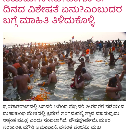
ದಿನದ ವಿಶೇಷತೆ ಏನು?ಎಂಬುದರ
ಬಗ್ಗೆ ಮಾಹಿತಿ ತಿಳಿದುಕೊಳ್ಳಿ.
ಪ್ರಯಾಗರಾಜ್‌ನಲ್ಲಿ ಜನವರಿ 13ರಿಂದ ಫೆಬ್ರವರಿ 26ರವರೆಗೆ ನಡೆಯುವ
ಮಹಾಕುಂಭ ಮೇಳದಲ್ಲಿ ತ್ರಿವೇಣಿ ಸಂಗಮದಲ್ಲಿ ಸ್ನಾನ ಮಾಡುವುದು
ಅತ್ಯಂತ ಪವಿತ್ರ ಎಂದು ನಂಬಲಾಗಿದೆ. ಪೌಷಪೂರ್ಣಿಮೆ, ಮಕರ
ಸಂಕ್ರಾಂತಿ, ಮೌನಿ ಅಮಾವಾಸ್ಯೆ, ವಸಂತ ಪಂಚಮಿ ಮತ್ತು