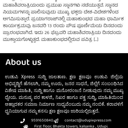
ಮಹಾಶಿವರಾತ್ರಿಯಂದು ಪ್ರಮುಖ ಸ್ನಾನಗಳು ನಡೆಯುತ್ತವೆ. ಸ್ನಾನದ
ನಿಯಮಗಳನ್ನು ಪಾಲಿಸುವುದು ಮುಖ್ಯ. ಭಕ್ತರು ದೇಶ-ವಿದೇಶಗಳಿಂದ
ಆಗಮಿಸುತ್ತಾರೆ. ಪ್ರಯಾಗರಾಜ್‌ನಲ್ಲಿ ಮಹಾಕುಂಭದ ಮಹಾ ಧಾರ್ಮಿಕ
ಕಾರ್ಯಕ್ರಮವು ಜನವರಿ 13 ರಂದು ಪೌಷ ಪೂರ್ಣಿಮೆಯ ದಿನದಂದು
ಪ್ರಾರಂಭವಾಗಿದೆ. ಇದು 26 ಫೆಬ್ರವರಿ ಮಹಾಶಿವರಾತ್ರಿಯ ದಿನದಂದು
ಮುಕ್ತಾಯಗೊಳ್ಳುತ್ತದೆ. ಮಹಾಕುಂಭದಲ್ಲಿರುವ ಪವಿತ್ರ […]
About us
ಉಡುಪಿ Xpress ಸುದ್ದಿ ಜಾಲತಾಣ. ಕ್ಷಣ ಕ್ಷಣವೂ ಉಡುಪಿ ಜಿಲ್ಲೆಯ
ಅಭಿವೃದ್ಧಿಗೆ ಹೆಗಲಾಗಿ, ನಮ್ಮ ಊರು, ಜನರ ಸಾಧನೆ, ಜಿಲ್ಲೆಗೆ ಸಂಬಂಧಿಸಿದ
ವಿಶೇಷ ಮಾಹಿತಿ, ಸುದ್ದಿ ಹಾಗೂ ಮನೋರಂಜನೆ ನೀಡುವುದು ನಮ್ಮ ಮುಖ್ಯ
ಧ್ಯೇಯ. ಮನುಷ್ಯ ಪರ ಕಾಳಜಿ, ನಿಖರ ಹಾಗೂ ಪಕ್ವ ಸುದ್ದಿ, ಮಾಹಿತಿಯಿಂದ
ಆಹ್ಲಾದಕರ ಸಮಾಜ ನಿರ್ಮಾಣ ಸಾಧ್ಯವೆಂಬುದು ನಮ್ಮ ನಂಬಿಕೆ. ಕರಾವಳಿಗೆ
ಧ್ವನಿಯಾಗುವ ನಮ್ಮ ಕನಸು ಕ್ಷಣ ಕ್ಷಣವೂ ಜಾರಿಯಲ್ಲಿರುತ್ತದೆ.
9591650840
contact@udupixpress.com
First floor, Bhakta towers, kalsanka , Udupi.