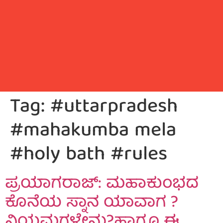
Tag:
#uttarpradesh
#mahakumba mela
#holy bath #rules
ಪ್ರಯಾಗರಾಜ್‌: ಮಹಾಕುಂಭದ
ಕೊನೆಯ ಸ್ನಾನ ಯಾವಾಗ ?
ನಿಯಮಗಳೇನು?ಹಾಗೂ ಈ