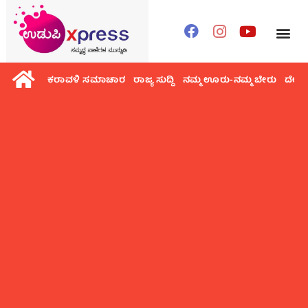
ಕರಾವಳಿ ಸಮಾಚಾರ
ರಾಜ್ಯ ಸುದ್ದಿ
ನಮ್ಮ ಊರು-ನಮ್ಮ ಬೇರು
ದೇಶ