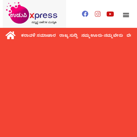
ಕರಾವಳಿ ಸಮಾಚಾರ
ರಾಜ್ಯ ಸುದ್ದಿ
ನಮ್ಮ ಊರು-ನಮ್ಮ ಬೇರು
ದೇಶ