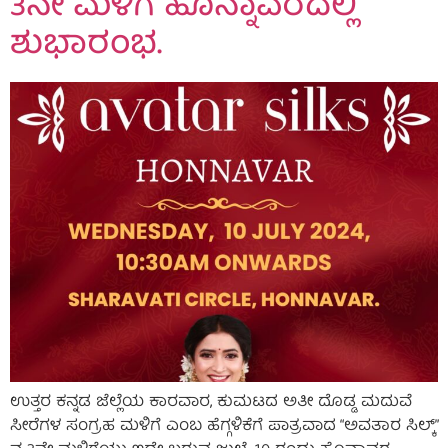
3ನೇ ಮಳಿಗೆ ಹೊನ್ನಾವರದಲ್ಲಿ
ಶುಭಾರಂಭ.
ಉತ್ತರ ಕನ್ನಡ ಜೆಲ್ಲೆಯ ಕಾರವಾರ, ಕುಮಟದ ಅತೀ ದೊಡ್ಡ ಮದುವೆ
ಸೀರೆಗಳ ಸಂಗ್ರಹ ಮಳಿಗೆ ಎಂಬ ಹೆಗ್ಗಳಿಕೆಗೆ ಪಾತ್ರವಾದ “ಅವತಾರ ಸಿಲ್ಕ್”