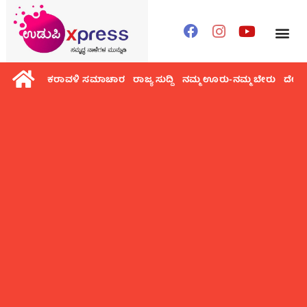
ಕರಾವಳಿ ಸಮಾಚಾರ
ರಾಜ್ಯ ಸುದ್ದಿ
ನಮ್ಮ ಊರು-ನಮ್ಮ ಬೇರು
ದೇಶ