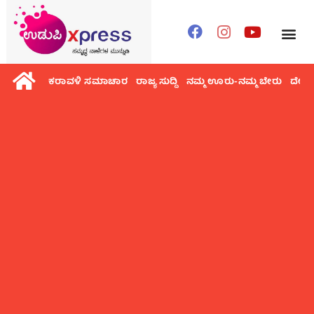
ಕರಾವಳಿ ಸಮಾಚಾರ
ರಾಜ್ಯ ಸುದ್ದಿ
ನಮ್ಮ ಊರು-ನಮ್ಮ ಬೇರು
ದೇಶ