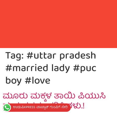
Tag:
#uttar pradesh
#married lady #puc
boy #love
ಮೂರು ಮಕ್ಕಳ ತಾಯಿ ಪಿಯುಸಿ
ಹುಡುಗನನ್ನು ವರಿಸಿದಳು.!
ಉಡುಪಿXPRESS ವಾಟ್ಸಾಪ್ ಗುಂಪಿಗೆ ಸೇರಿ