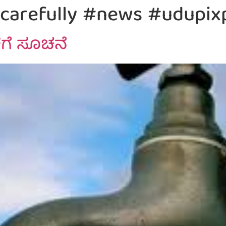
carefully #news #udupix
ೆಗೆ ಸೂಚನೆ