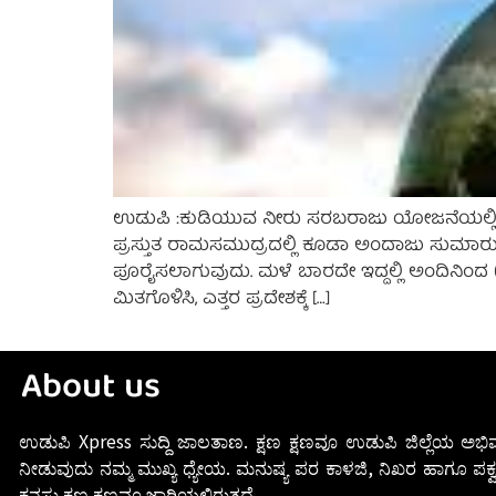
ಉಡುಪಿ :ಕುಡಿಯುವ ನೀರು ಸರಬರಾಜು ಯೋಜನೆಯಲ್ಲಿ ಮಂಡ್ಲ
ಪ್ರಸ್ತುತ ರಾಮಸಮುದ್ರದಲ್ಲಿ ಕೂಡಾ ಅಂದಾಜು ಸುಮಾರು 20
ಪೂರೈಸಲಾಗುವುದು. ಮಳೆ ಬಾರದೇ ಇದ್ದಲ್ಲಿ ಅಂದಿನಿಂದ (
ಮಿತಗೊಳಿಸಿ, ಎತ್ತರ ಪ್ರದೇಶಕ್ಕೆ […]
About us
ಉಡುಪಿ Xpress ಸುದ್ದಿ ಜಾಲತಾಣ. ಕ್ಷಣ ಕ್ಷಣವೂ ಉಡುಪಿ ಜಿಲ್ಲೆಯ ಅಭಿವ
ನೀಡುವುದು ನಮ್ಮ ಮುಖ್ಯ ಧ್ಯೇಯ. ಮನುಷ್ಯ ಪರ ಕಾಳಜಿ, ನಿಖರ ಹಾಗೂ ಪಕ್ವ
ಕನಸು ಕ್ಷಣ ಕ್ಷಣವೂ ಜಾರಿಯಲ್ಲಿರುತ್ತದೆ.