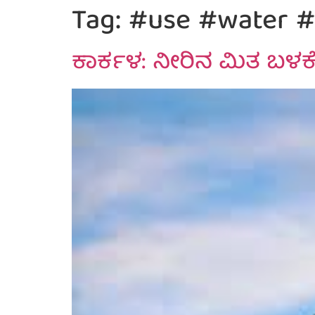
Tag:
#use #water #
ಕಾರ್ಕಳ: ನೀರಿನ ಮಿತ ಬಳಕ