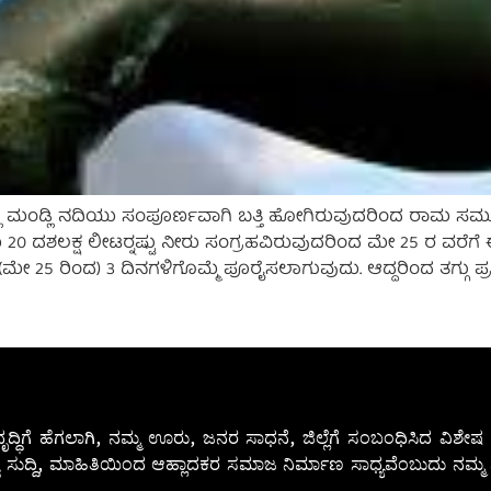
ಿ ನದಿಯು ಸಂಪೂರ್ಣವಾಗಿ ಬತ್ತಿ ಹೋಗಿರುವುದರಿಂದ ರಾಮ ಸಮುದ್ರದಿಂದ ನೀ
 ದಶಲಕ್ಷ ಲೀಟರ್‍ನಷ್ಟು ನೀರು ಸಂಗ್ರಹವಿರುವುದರಿಂದ ಮೇ 25 ರ ವರೆಗೆ ಈ
ಮೇ 25 ರಿಂದ) 3 ದಿನಗಳಿಗೊಮ್ಮೆ ಪೂರೈಸಲಾಗುವುದು. ಆದ್ದರಿಂದ ತಗ್ಗು ಪ
ೃದ್ಧಿಗೆ ಹೆಗಲಾಗಿ, ನಮ್ಮ ಊರು, ಜನರ ಸಾಧನೆ, ಜಿಲ್ಲೆಗೆ ಸಂಬಂಧಿಸಿದ ವಿಶ
 ಸುದ್ದಿ, ಮಾಹಿತಿಯಿಂದ ಆಹ್ಲಾದಕರ ಸಮಾಜ ನಿರ್ಮಾಣ ಸಾಧ್ಯವೆಂಬುದು ನಮ್ಮ ನ