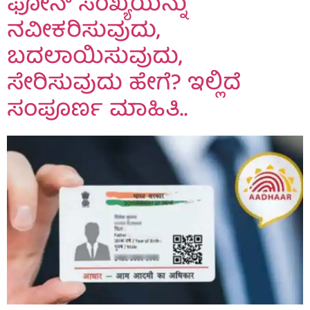
ಫೋನ್ ಸಂಖ್ಯೆಯನ್ನು
ನವೀಕರಿಸುವುದು,
ಬದಲಾಯಿಸುವುದು,
ಸೇರಿಸುವುದು ಹೇಗೆ? ಇಲ್ಲಿದೆ
ಸಂಪೂರ್ಣ ಮಾಹಿತಿ..