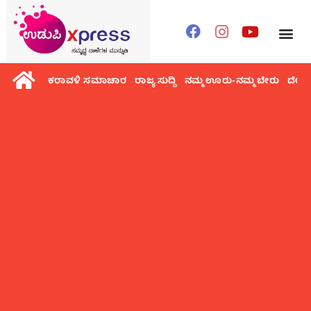
ಕರಾವಳಿ ಸಮಾಚಾರ
ರಾಜ್ಯ ಸುದ್ದಿ
ನಮ್ಮ ಊರು-ನಮ್ಮ ಬೇರು
ದೇಶ