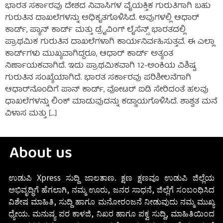
ಭಾರತ ಸರ್ಕಾರವು ದೇಶದ ನಿವಾಸಿಗಳ ವೈಯಕ್ತಿಕ ಗುರುತಿಗಾಗಿ ಬಹು
ಗುರುತಿನ ದಾಖಲೆಗಳನ್ನು ಅಧಿಕೃತಗೊಳಿಸಿದೆ. ಅವುಗಳಲ್ಲಿ ಆಧಾರ್
ಕಾರ್ಡ್, ಪ್ಯಾನ್ ಕಾರ್ಡ್ ಮತ್ತು ಡ್ರೈವಿಂಗ್ ಲೈಸೆನ್ಸ್ ಭಾರತದಲ್ಲಿ
ಪ್ರಾಥಮಿಕ ಗುರುತಿನ ದಾಖಲೆಗಳಾಗಿ ಕಾರ್ಯನಿರ್ವಹಿಸುತ್ತವೆ. ಈ ಎಲ್ಲಾ
ಕಾರ್ಡ್‌ಗಳು ಮುಖ್ಯವಾಗಿದ್ದರೂ, ಆಧಾರ್ ಕಾರ್ಡ್ ಅತ್ಯಂತ
ನಿರ್ಣಾಯಕವಾಗಿದೆ. ಇದು ಪ್ರಾಥಮಿಕವಾಗಿ 12-ಅಂಕಿಯ ವಿಶಿಷ್ಟ
ಗುರುತಿನ ಸಂಖ್ಯೆಯಾಗಿದೆ. ಭಾರತ ಸರ್ಕಾರವು ಪರಿಶೀಲನೆಗಾಗಿ
ಆಧಾರ್‌ನೊಂದಿಗೆ ಪಾನ್ ಕಾರ್ಡ್, ವೋಟರ್ ಐಡಿ ಸೇರಿದಂತೆ ಹಲವು
ಧಾಖಲೆಗಳನ್ನು ಲಿಂಕ್ ಮಾಡುವುದನ್ನು ಕಡ್ಡಾಯಗೊಳಿಸಿದೆ. ಶಾಶ್ವತ ಮನೆ
ವಿಳಾಸ ಮತ್ತು […]
About us
ಉಡುಪಿ Xpress ಸುದ್ದಿ ಜಾಲತಾಣ. ಕ್ಷಣ ಕ್ಷಣವೂ ಉಡುಪಿ ಜಿಲ್ಲೆಯ
ಅಭಿವೃದ್ಧಿಗೆ ಹೆಗಲಾಗಿ, ನಮ್ಮ ಊರು, ಜನರ ಸಾಧನೆ, ಜಿಲ್ಲೆಗೆ ಸಂಬಂಧಿಸಿದ
ವಿಶೇಷ ಮಾಹಿತಿ, ಸುದ್ದಿ ಹಾಗೂ ಮನೋರಂಜನೆ ನೀಡುವುದು ನಮ್ಮ ಮುಖ್ಯ
ಧ್ಯೇಯ. ಮನುಷ್ಯ ಪರ ಕಾಳಜಿ, ನಿಖರ ಹಾಗೂ ಪಕ್ವ ಸುದ್ದಿ, ಮಾಹಿತಿಯಿಂದ