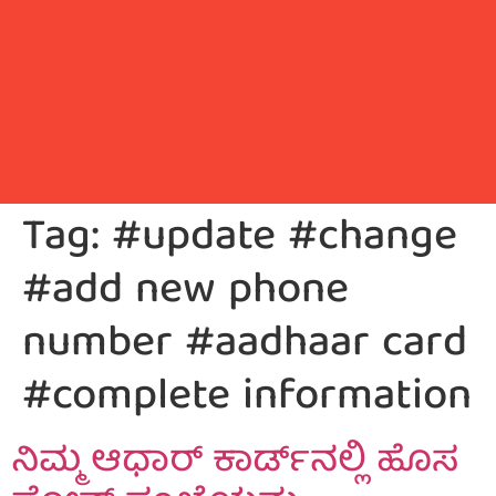
Tag:
#update #change
#add new phone
number #aadhaar card
#complete information
ನಿಮ್ಮ ಆಧಾರ್ ಕಾರ್ಡ್‌ನಲ್ಲಿ ಹೊಸ