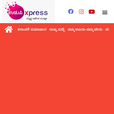
ಕರಾವಳಿ ಸಮಾಚಾರ
ರಾಜ್ಯ ಸುದ್ದಿ
ನಮ್ಮ ಊರು-ನಮ್ಮ ಬೇರು
ದೇಶ