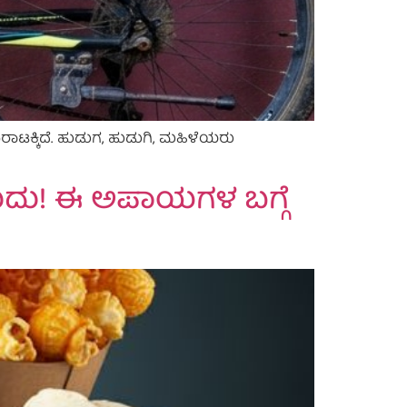
ಾಟಕ್ಕಿದೆ. ಹುಡುಗ, ಹುಡುಗಿ, ಮಹಿಳೆಯರು
ಬಹುದು! ಈ ಅಪಾಯಗಳ ಬಗ್ಗೆ