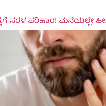
 ಸರಳ ಪರಿಹಾರ! ಮನೆಯಲ್ಲೇ ಹೀಗೆ 