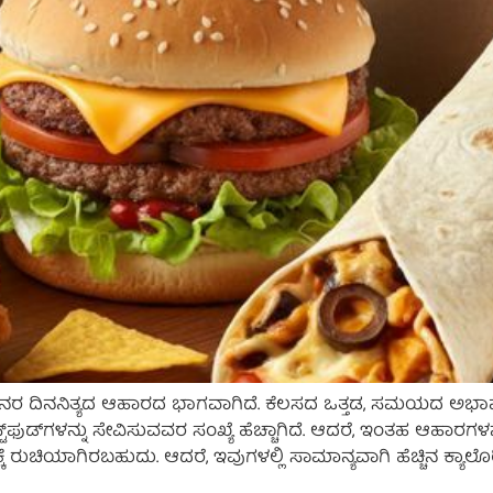
ನರ ದಿನನಿತ್ಯದ ಆಹಾರದ ಭಾಗವಾಗಿದೆ. ಕೆಲಸದ ಒತ್ತಡ, ಸಮಯದ ಅಭಾವ ಮತ್
ಾಸ್ಟ್‌ಫುಡ್‌ಗಳನ್ನು ಸೇವಿಸುವವರ ಸಂಖ್ಯೆ ಹೆಚ್ಚಾಗಿದೆ. ಆದರೆ, ಇಂತಹ ಆಹಾ
 ರುಚಿಯಾಗಿರಬಹುದು. ಆದರೆ, ಇವುಗಳಲ್ಲಿ ಸಾಮಾನ್ಯವಾಗಿ ಹೆಚ್ಚಿನ ಕ್ಯಾಲೊರಿ,