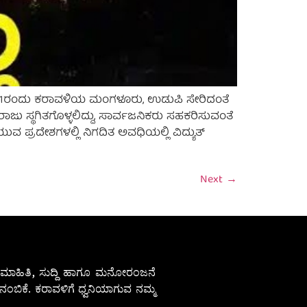
ುಲೈ 21ರಂದು ಕರಾವಳಿಯ ಮಂಗಳೂರು, ಉಡುಪಿ ಸೇರಿದಂತೆ
ರಾಜು ಸ್ಥಗಿತಗೊಳ್ಳಲಿದ್ದು, ಸಾರ್ವಜನಿಕರು ಸಹಕರಿಸುವಂತೆ
ುವ ಪ್ರದೇಶಗಳಲ್ಲಿ ನಿಗದಿತ ಅವಧಿಯಲ್ಲಿ ವಿದ್ಯುತ್
Next
→
ೇಷ ಮಾಹಿತಿ, ಸುದ್ದಿ ಹಾಗೂ ಮನೋರಂಜನೆ
ಂಬಿಕೆ. ಕರಾವಳಿಗೆ ಧ್ವನಿಯಾಗುವ ನಮ್ಮ