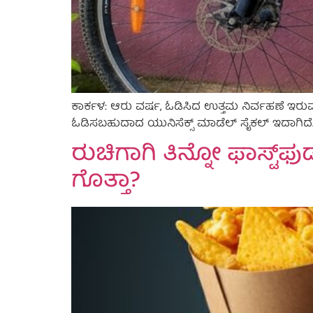
ಕಾರ್ಕಳ: ಆರು ವರ್ಷ, ಓಡಿಸಿದ ಉತ್ತಮ ನಿರ್ವಹಣೆ ಇರು
ಓಡಿಸಬಹುದಾದ ಯುನಿಸೆಕ್ಸ್ ಮಾಡೆಲ್ ಸೈಕಲ್ ಇದಾಗಿದೆ. 
ರುಚಿಗಾಗಿ ತಿನ್ನೋ ಫಾಸ್ಟ್
ಗೊತ್ತಾ?