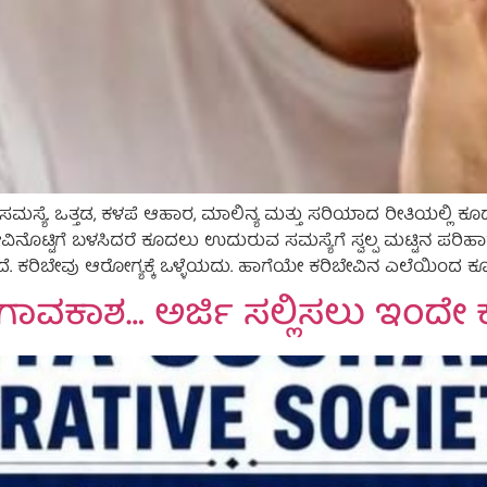
ಯೆ. ಒತ್ತಡ, ಕಳಪೆ ಆಹಾರ, ಮಾಲಿನ್ಯ ಮತ್ತು ಸರಿಯಾದ ರೀತಿಯಲ್ಲಿ ಕೂ
ೇವಿನೊಟ್ಟಿಗೆ ಬಳಸಿದರೆ ಕೂದಲು ಉದುರುವ ಸಮಸ್ಯೆಗೆ ಸ್ವಲ್ಪ ಮಟ್ಟಿನ ಪರಿಹ
ತ್ತದೆ. ಕರಿಬೇವು ಆರೋಗ್ಯಕ್ಕೆ ಒಳ್ಳೆಯದು. ಹಾಗೆಯೇ ಕರಿಬೇವಿನ ಎಲೆಯಿಂದ
ೋಗಾವಕಾಶ… ಅರ್ಜಿ ಸಲ್ಲಿಸಲು ಇಂದೇ