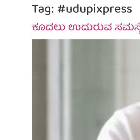
Tag:
#udupixpress
ಕೂದಲು ಉದುರುವ ಸಮಸ್ಯೆಗೆ