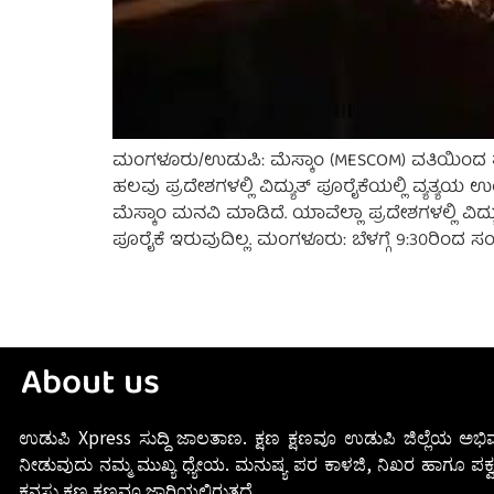
ಮಂಗಳೂರು/ಉಡುಪಿ: ಮೆಸ್ಕಾಂ (MESCOM) ವತಿಯಿಂದ ತುರ
ಹಲವು ಪ್ರದೇಶಗಳಲ್ಲಿ ವಿದ್ಯುತ್ ಪೂರೈಕೆಯಲ್ಲಿ ವ್ಯತ್ಯಯ 
ಮೆಸ್ಕಾಂ ಮನವಿ ಮಾಡಿದೆ. ಯಾವೆಲ್ಲಾ ಪ್ರದೇಶಗಳಲ್ಲಿ ವಿದ
ಪೂರೈಕೆ ಇರುವುದಿಲ್ಲ. ಮಂಗಳೂರು: ಬೆಳಗ್ಗೆ 9:30ರಿಂದ ಸಂಜ
About us
ಉಡುಪಿ Xpress ಸುದ್ದಿ ಜಾಲತಾಣ. ಕ್ಷಣ ಕ್ಷಣವೂ ಉಡುಪಿ ಜಿಲ್ಲೆಯ ಅಭಿವ
ನೀಡುವುದು ನಮ್ಮ ಮುಖ್ಯ ಧ್ಯೇಯ. ಮನುಷ್ಯ ಪರ ಕಾಳಜಿ, ನಿಖರ ಹಾಗೂ ಪಕ್ವ
ಕನಸು ಕ್ಷಣ ಕ್ಷಣವೂ ಜಾರಿಯಲ್ಲಿರುತ್ತದೆ.