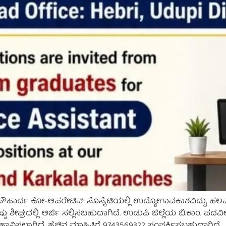
 ಸೌಹಾರ್ದ ಕೋ-ಆಪರೇಟಿವ್ ಸೊಸೈಟಿಯಲ್ಲಿ ಉದ್ಯೋಗಾವಕಾಶವಿದ್ದು, ಹಲವು ಹುದ್
ಟು ಶೀಘ್ರದಲ್ಲಿ ಅರ್ಜಿ ಸಲ್ಲಿಸಬಹುದಾಗಿದೆ. ಉಡುಪಿ ಜಿಲ್ಲೆಯ ಬಿ.ಕಾಂ. ಪದವ