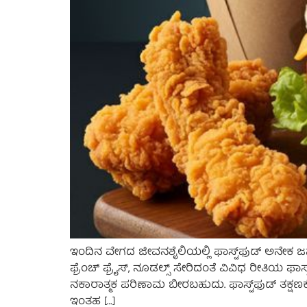
ಇಂದಿನ ವೇಗದ ಜೀವನಶೈಲಿಯಲ್ಲಿ ಫಾಸ್ಟ್‌ಫುಡ್ ಅನೇಕ ಜ
ಫ್ರೆಂಚ್ ಫ್ರೈಸ್, ನೂಡಲ್ಸ್ ಸೇರಿದಂತೆ ವಿವಿಧ ರೀತಿಯ ಫ
ನಕಾರಾತ್ಮಕ ಪರಿಣಾಮ ಬೀರಬಹುದು. ಫಾಸ್ಟ್‌ಫುಡ್ ತಕ್ಷಣಕ್ಕೆ
ಇಂತಹ […]