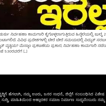
್ತು ನಿರ್ವಹಣಾ ಕಾಮಗಾರಿ ಕೈಗೊಳ್ಳಲಾಗುತ್ತಿರುವ ಹಿನ್ನೆಲೆಯಲ್ಲಿ, ಜ
ಉಂಟಾಗಲಿದೆ. ವಿವಿಧ ಪ್ರದೇಶಗಳಲ್ಲಿ ಬೇರೆ ಬೇರೆ ಸಮಯದಲ್ಲಿ ವಿದ್ಯುತ್ ಸರಬ
್ಯುತ್ ವ್ಯತ್ಯಯ? ಮೆಸ್ಕಾಂ ಪ್ರಕಟಣೆಯ ಪ್ರಕಾರ, ನಿರ್ವಹಣಾ ಕಾಮಗಾರಿ ನಡೆಯ
ೆ 5:30ರವರೆಗೆ […]
ೃದ್ಧಿಗೆ ಹೆಗಲಾಗಿ, ನಮ್ಮ ಊರು, ಜನರ ಸಾಧನೆ, ಜಿಲ್ಲೆಗೆ ಸಂಬಂಧಿಸಿದ ವಿಶ
 ಸುದ್ದಿ, ಮಾಹಿತಿಯಿಂದ ಆಹ್ಲಾದಕರ ಸಮಾಜ ನಿರ್ಮಾಣ ಸಾಧ್ಯವೆಂಬುದು ನಮ್ಮ ನ