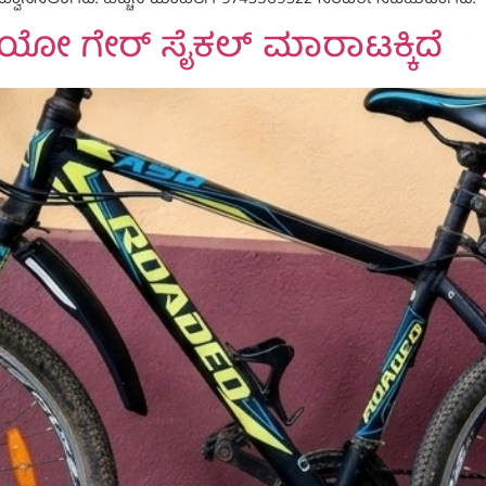
 ಆಹ್ವಾನಿಸಲಾಗಿದೆ. ಹೆಚ್ಚಿನ ಮಾಹಿತಿಗೆ 9743569322 ಸಂಪರ್ಕಿಸಬಹುದಾಗಿದೆ.
ಿಯೋ ಗೇರ್ ಸೈಕಲ್ ಮಾರಾಟಕ್ಕಿದೆ