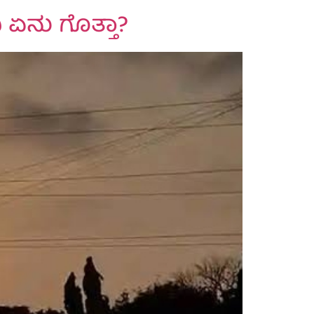
ಿ ಏನು ಗೊತ್ತಾ?