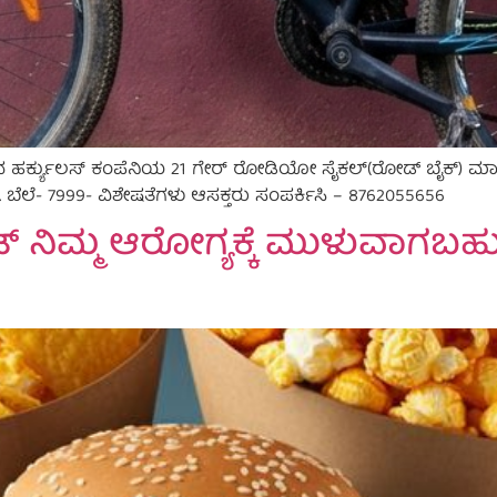
ವ ಹರ್ಕ್ಯುಲಸ್ ಕಂಪೆನಿಯ 21 ಗೇರ್ ರೋಡಿಯೋ ಸೈಕಲ್(ರೋಡ್ ಬೈಕ್) ಮಾರ
ಬೆಲೆ- 7999- ವಿಶೇಷತೆಗಳು ಆಸಕ್ತರು ಸಂಪರ್ಕಿಸಿ – 8762055656
‌ಫುಡ್ ನಿಮ್ಮ ಆರೋಗ್ಯಕ್ಕೆ ಮುಳುವಾಗ