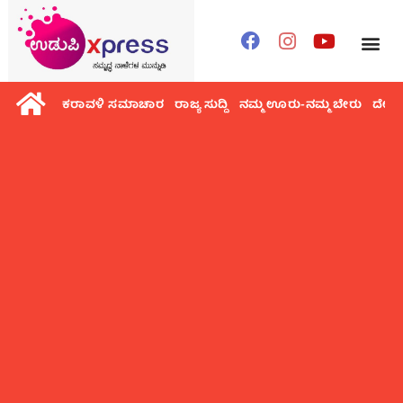
ಕರಾವಳಿ ಸಮಾಚಾರ
ರಾಜ್ಯ ಸುದ್ದಿ
ನಮ್ಮ ಊರು-ನಮ್ಮ ಬೇರು
ದೇಶ