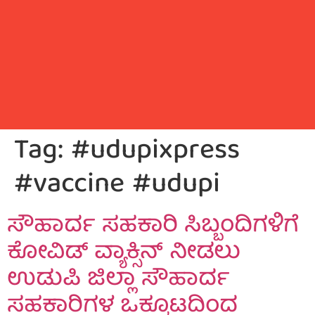
Tag:
#udupixpress
#vaccine #udupi
ಸೌಹಾರ್ದ ಸಹಕಾರಿ ಸಿಬ್ಬಂದಿಗಳಿಗೆ
ಕೋವಿಡ್ ವ್ಯಾಕ್ಸಿನ್ ನೀಡಲು
ಉಡುಪಿ ಜಿಲ್ಲಾ ಸೌಹಾರ್ದ
ಸಹಕಾರಿಗಳ ಒಕ್ಕೂಟದಿಂದ