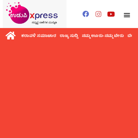
ಕರಾವಳಿ ಸಮಾಚಾರ
ರಾಜ್ಯ ಸುದ್ದಿ
ನಮ್ಮ ಊರು-ನಮ್ಮ ಬೇರು
ದೇಶ