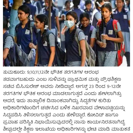
ತುಮಕೂರು: 9,10,11,12ನೇ ಭೌತಿಕ ತರಗತಿಗಳ ಆರಂಭ
ತಡವಾಗಬಹುದು ಎಂಬ ಸುಳಿವನ್ನು ಪ್ರಾಥಮಿಕ ಮತ್ತು ಪ್ರೌಢಶಿಕ್ಷಣ
ಸಚಿವ ಬಿ.ಸಿ.ಸುರೇಶ್ ಅವರು ನೀಡಿದ್ದಾರೆ. ಆಗಸ್ಟ್ 23 ರಿಂದ 9-12ನೇ
ತರಗತಿಗಳ ಭೌತಿಕ ಆರಂಭ ಮಾಡಲಾಗುತ್ತದೆ ಎಂದು ಹೇಳಲಾಗಿತ್ತು.
ಆದರೆ, ಇದು ತಾತ್ಕಾಲಿಕ ದಿನಾಂಕವಾಗಿದ್ದು, ಸಿದ್ಧತೆಗಳ ಕುರಿತು
ಅಧಿಕಾರಿಗಳೊಂದಿಗೆ ಚರ್ಚಿಸಿದ ಬಳಿಕ ನಿಖರವಾದ ವೇಳಾಪಟ್ಟಿಯನ್ನು
ಸಿದ್ಧಪಡಿಸಿ ತಿಳಿಸಲಾಗುತ್ತದೆ ಎಂದು ಹೇಳಿದ್ದಾರೆ. ಕೋವಿಡ್ ಹಾಗೂ
ಪ್ರವಾಹ ಪರಿಸ್ಥಿತಿ ನಿಭಾಯಿಸುವುದರಲ್ಲಿ ನಾನು ಕಾರ್ಯನಿರತನಾಗಿದ್ದೆ.
ಶೀಘ್ರದಲ್ಲೇ ಶಿಕ್ಷಣ ಇಲಾಖೆಯ ಅಧಿಕಾರಿಗಳನ್ನು ಭೇಟಿ ಮಾಡಿ ಮಾತುಕತೆ