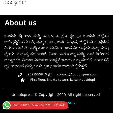
ನಡೆಸುತ್ತೇನೆ. […]
About us
ಉಡುಪಿ Xpress ಸುದ್ದಿ ಜಾಲತಾಣ. ಕ್ಷಣ ಕ್ಷಣವೂ ಉಡುಪಿ ಜಿಲ್ಲೆಯ
ಅಭಿವೃದ್ಧಿಗೆ ಹೆಗಲಾಗಿ, ನಮ್ಮ ಊರು, ಜನರ ಸಾಧನೆ, ಜಿಲ್ಲೆಗೆ ಸಂಬಂಧಿಸಿದ
ವಿಶೇಷ ಮಾಹಿತಿ, ಸುದ್ದಿ ಹಾಗೂ ಮನೋರಂಜನೆ ನೀಡುವುದು ನಮ್ಮ ಮುಖ್ಯ
ಧ್ಯೇಯ. ಮನುಷ್ಯ ಪರ ಕಾಳಜಿ, ನಿಖರ ಹಾಗೂ ಪಕ್ವ ಸುದ್ದಿ, ಮಾಹಿತಿಯಿಂದ
ಆಹ್ಲಾದಕರ ಸಮಾಜ ನಿರ್ಮಾಣ ಸಾಧ್ಯವೆಂಬುದು ನಮ್ಮ ನಂಬಿಕೆ. ಕರಾವಳಿಗೆ
ಧ್ವನಿಯಾಗುವ ನಮ್ಮ ಕನಸು ಕ್ಷಣ ಕ್ಷಣವೂ ಜಾರಿಯಲ್ಲಿರುತ್ತದೆ.
9591650840
contact@udupixpress.com
First floor, Bhakta towers, kalsanka , Udupi.
Udupixpress © Copyright 2020. All rights reserved.
Designed By
Fluxemy
ಉಡುಪಿXPRESS ವಾಟ್ಸಾಪ್ ಗುಂಪಿಗೆ ಸೇರಿ
Privacy Policy