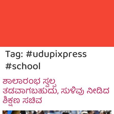
Tag:
#udupixpress
#school
ಶಾಲಾರಂಭ ಸ್ವಲ್ಪ
ತಡವಾಗಬಹುದು, ಸುಳಿವು ನೀಡಿದ
ಶಿಕ್ಷಣ ಸಚಿವ