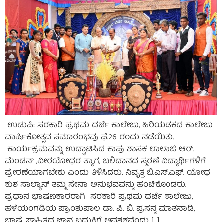
ಉಡುಪಿ: ಸರಕಾರಿ ಪ್ರಥಮ ದರ್ಜೆ ಕಾಲೇಜು, ಹಿರಿಯಡಕದ ಕಾಲೇಜು
ವಾರ್ಷಿಕೋತ್ಸವ ಸಮಾರಂಭವು ಫೆ.26 ರಂದು ನಡೆಯಿತು.
ಕಾರ್ಯಕ್ರಮವನ್ನು ಉದ್ಘಾಟಿಸಿದ ಕಾಪು ಶಾಸಕ ಲಾಲಾಜಿ ಆರ್.
ಮೆಂಡನ್ ,ವೀರಯೋಧರ ತ್ಯಾಗ, ಬಲಿದಾನದ ಸ್ಮರಣೆ ವಿದ್ಯಾರ್ಥಿಗಳಿಗೆ
ಪ್ರೇರಣೆಯಾಗಬೇಕು ಎಂದು ತಿಳಿಸಿದರು. ನಿವೃತ್ತ ಬಿ.ಎಸ್.ಎಫ್. ಯೋಧ
ಕುಶ ಸಾಲ್ಯಾನ್ ತಮ್ಮ ಸೇನಾ ಅನುಭವವನ್ನು ಹಂಚಿಕೊಂಡರು.
ಪ್ರಧಾನ ಭಾಷಣಕಾರರಾಗಿ ಸರಕಾರಿ ಪ್ರಥಮ ದರ್ಜೆ ಕಾಲೇಜು,
ಹಳೆಯಂಗಡಿಯ ಪ್ರಾಂಶುಪಾಲ ಡಾ. ಪಿ. ಬಿ. ಪ್ರಸನ್ನ ಮಾತನಾಡಿ,
ಭಾಷೆ, ಸಾಹಿತ್ಯದ ಜ್ಞಾನ ಬದುಕಿಗೆ ಅವಶ್ಯಕವೆಂದು […]