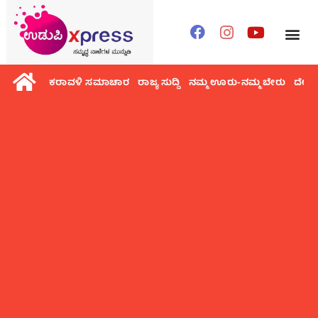
ಕರಾವಳಿ ಸಮಾಚಾರ
ರಾಜ್ಯ ಸುದ್ದಿ
ನಮ್ಮ ಊರು-ನಮ್ಮ ಬೇರು
ದೇಶ