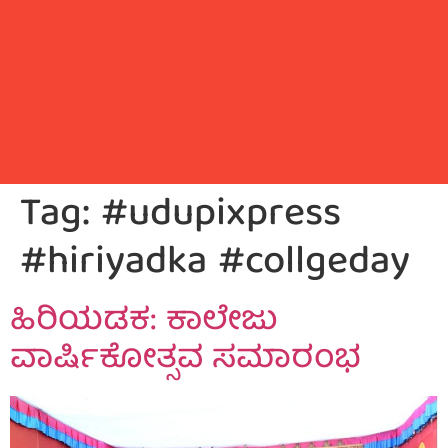
Tag:
#udupixpress
#hiriyadka #collgeday
ಹಿರಿಯಡಕ: ಕಾಲೇಜು
ವಾರ್ಷಿಕೋತ್ಸವ ಸಮಾರಂಭ