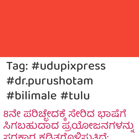
Tag:
#udupixpress
#dr.purushotam
#bilimale #tulu
8ನೇ ಪರಿಚ್ಛೇದಕ್ಕೆ ಸೇರಿದ ಭಾಷೆಗೆ
ಸಿಗಬಹುದಾದ ಪ್ರಯೋಜನಗಳನ್ನು
ಸರಕಾರ ಕಡಿತಗೊಳಿಸುತ್ತಿದೆ: