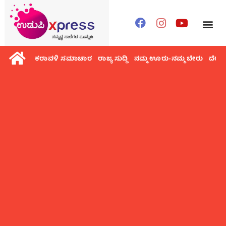
ಕರಾವಳಿ ಸಮಾಚಾರ
ರಾಜ್ಯ ಸುದ್ದಿ
ನಮ್ಮ ಊರು-ನಮ್ಮ ಬೇರು
ದೇಶ