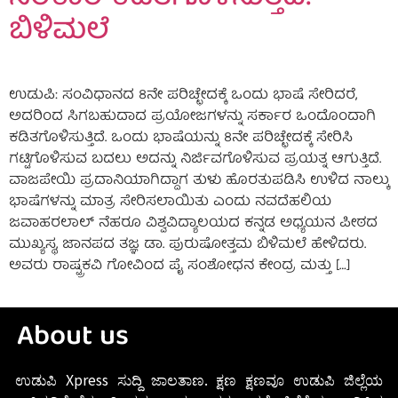
ಬಿಳಿಮಲೆ
ಉಡುಪಿ: ಸಂವಿಧಾನದ 8ನೇ ಪರಿಚ್ಛೇದಕ್ಕೆ ಒಂದು ಭಾಷೆ ಸೇರಿದರೆ,
ಅದರಿಂದ ಸಿಗಬಹುದಾದ ಪ್ರಯೋಜಗಳನ್ನು ಸರ್ಕಾರ ಒಂದೊಂದಾಗಿ
ಕಡಿತಗೊಳಿಸುತ್ತಿದೆ. ಒಂದು ಭಾಷೆಯನ್ನು 8ನೇ ಪರಿಚ್ಛೇದಕ್ಕೆ ಸೇರಿಸಿ
ಗಟ್ಟಿಗೊಳಿಸುವ ಬದಲು ಅದನ್ನು ನಿರ್ಜಿವಗೊಳಿಸುವ ಪ್ರಯತ್ನ ಆಗುತ್ತಿದೆ.
ವಾಜಪೇಯಿ ಪ್ರದಾನಿಯಾಗಿದ್ದಾಗ ತುಳು ಹೊರತುಪಡಿಸಿ ಉಳಿದ ನಾಲ್ಕು
ಭಾಷೆಗಳನ್ನು ಮಾತ್ರ ಸೇರಿಸಲಾಯಿತು ಎಂದು ನವದೆಹಲಿಯ
ಜವಾಹರಲಾಲ್ ನೆಹರೂ ವಿಶ್ವವಿದ್ಯಾಲಯದ ಕನ್ನಡ ಅಧ್ಯಯನ ಪೀಠದ
ಮುಖ್ಯಸ್ಥ, ಜಾನಪದ ತಜ್ಞ ಡಾ. ಪುರುಷೋತ್ತಮ ಬಿಳಿಮಲೆ ಹೇಳಿದರು.
ಅವರು ರಾಷ್ಟ್ರಕವಿ ಗೋವಿಂದ ಪೈ ಸಂಶೋಧನ ಕೇಂದ್ರ ಮತ್ತು […]
About us
ಉಡುಪಿ Xpress ಸುದ್ದಿ ಜಾಲತಾಣ. ಕ್ಷಣ ಕ್ಷಣವೂ ಉಡುಪಿ ಜಿಲ್ಲೆಯ