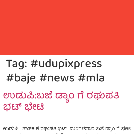
Tag:
#udupixpress
#baje #news #mla
ಉಡುಪಿ:ಬಜೆ ಡ್ಯಾಂ ಗೆ ರಘುಪತಿ
ಭಟ್ ಭೇಟಿ
ಉಡುಪಿ: ಶಾಸಕ ಕೆ ರಘುಪತಿ ಭಟ್ ಮಂಗಳವಾರ ಬಜೆ ಡ್ಯಾಂ ಗೆ ಭೇಟಿ