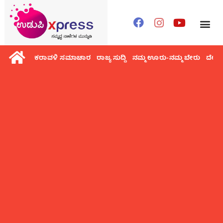
ಕರಾವಳಿ ಸಮಾಚಾರ
ರಾಜ್ಯ ಸುದ್ದಿ
ನಮ್ಮ ಊರು-ನಮ್ಮ ಬೇರು
ದೇಶ