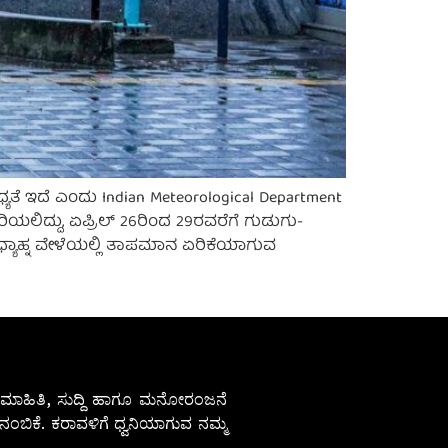
 ಇದೆ ಎಂದು Indian Meteorological Department
ರಿಯಲಿದ್ದು, ಏಪ್ರಿಲ್ 26ರಿಂದ 29ರವರೆಗೆ ಗುಡುಗು-
ಧ್ಯಾಹ್ನ ವೇಳೆಯಲ್ಲಿ ತಾಪಮಾನ ಏರಿಕೆಯಾಗುವ
ೇಷ ಮಾಹಿತಿ, ಸುದ್ದಿ ಹಾಗೂ ಮನೋರಂಜನೆ
ಂಬಿಕೆ. ಕರಾವಳಿಗೆ ಧ್ವನಿಯಾಗುವ ನಮ್ಮ