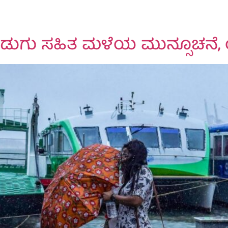
ಿ ಗುಡುಗು ಸಹಿತ ಮಳೆಯ ಮುನ್ಸೂಚನ