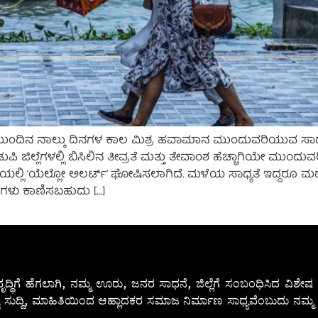
ಂದಿನ ನಾಲ್ಕು ದಿನಗಳ ಕಾಲ ಮಿಶ್ರ ಹವಾಮಾನ ಮುಂದುವರಿಯುವ ಸಾಧ್ಯತೆ
ಿ ಜಿಲ್ಲೆಗಳಲ್ಲಿ ಬಿಸಿಲಿನ ತೀವ್ರತೆ ಮತ್ತು ತೇವಾಂಶ ಹೆಚ್ಚಾಗಿಯೇ ಮುಂದುವ
ೆಯಲ್ಲಿ ‘ಯೆಲ್ಲೋ ಅಲರ್ಟ್’ ಘೋಷಿಸಲಾಗಿದೆ. ಮಳೆಯ ಸಾಧ್ಯತೆ ಇದ್ದರೂ ಮ
ಷಣಗಳು ಕಾಣಿಸಬಹುದು […]
ೃದ್ಧಿಗೆ ಹೆಗಲಾಗಿ, ನಮ್ಮ ಊರು, ಜನರ ಸಾಧನೆ, ಜಿಲ್ಲೆಗೆ ಸಂಬಂಧಿಸಿದ ವಿಶ
 ಸುದ್ದಿ, ಮಾಹಿತಿಯಿಂದ ಆಹ್ಲಾದಕರ ಸಮಾಜ ನಿರ್ಮಾಣ ಸಾಧ್ಯವೆಂಬುದು ನಮ್ಮ ನ