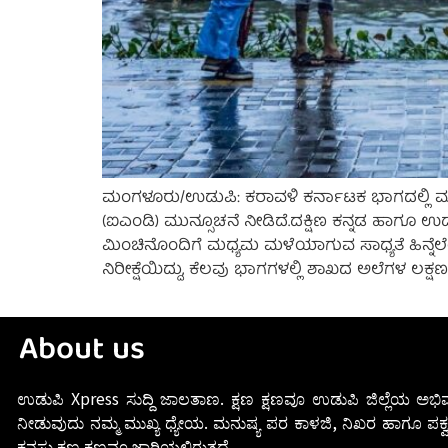
ಮಂಗಳೂರು/ಉಡುಪಿ: ಕರಾವಳಿ ಕರ್ನಾಟಕ ಭಾಗದಲ್ಲಿ ಮು
(ಐಎಂಡಿ) ಮುನ್ಸೂಚನೆ ನೀಡಿದೆ.ದಕ್ಷಿಣ ಕನ್ನಡ ಹಾಗೂ ಉಡುಪ
ಮಿಂಚಿನೊಂದಿಗೆ ಮಧ್ಯಮ ಮಳೆಯಾಗುವ ಸಾಧ್ಯತೆ ಹಿನ್ನೆಲ
ನಿರೀಕ್ಷೆಯಿದ್ದು, ಕೆಲವು ಭಾಗಗಳಲ್ಲಿ ಶಾಖದ ಅಲೆಗಳ ಲಕ್
About us
ಉಡುಪಿ Xpress ಸುದ್ದಿ ಜಾಲತಾಣ. ಕ್ಷಣ ಕ್ಷಣವೂ ಉಡುಪಿ ಜಿಲ್ಲೆಯ ಅಭಿವ
ನೀಡುವುದು ನಮ್ಮ ಮುಖ್ಯ ಧ್ಯೇಯ. ಮನುಷ್ಯ ಪರ ಕಾಳಜಿ, ನಿಖರ ಹಾಗೂ ಪಕ್ವ
ಕನಸು ಕ್ಷಣ ಕ್ಷಣವೂ ಜಾರಿಯಲ್ಲಿರುತ್ತದೆ.