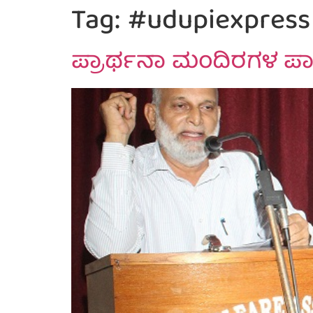
Tag:
#udupiexpress
ಪ್ರಾರ್ಥನಾ ಮಂದಿರಗಳ ಪಾವಿತ್