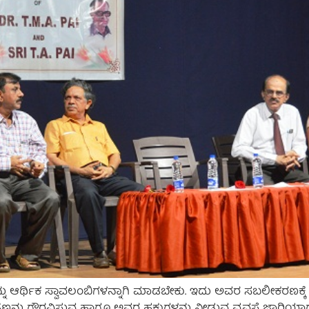
ಥಿಕ ಸ್ವಾವಲಂಬಿಗಳನ್ನಾಗಿ ಮಾಡಬೇಕು. ಇದು ಅವರ ಸಬಲೀಕರಣಕ್ಕೆ ಹಾದಿ