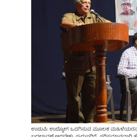
ಉಡುಪಿ: ಉದ್ಯೋಗ ಒದಗಿಸುವ ಮೂಲಕ ಮಹಿಳೆಯರನ್ನು ಆರ್