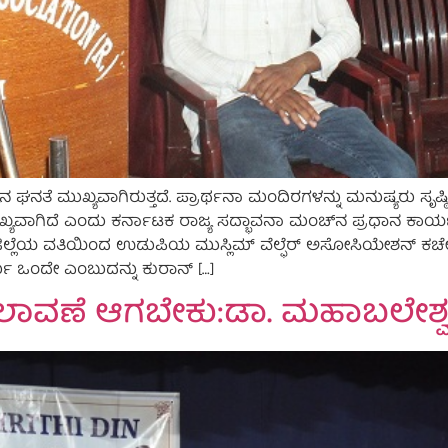
 ಘನತೆ ಮುಖ್ಯವಾಗಿರುತ್ತದೆ. ಪ್ರಾರ್ಥನಾ ಮಂದಿರಗಳನ್ನು ಮನುಷ್ಯರು ಸೃಷ್ಠಿಸಿದ
ಖ್ಯವಾಗಿದೆ ಎಂದು ಕರ್ನಾಟಕ ರಾಜ್ಯ ಸದ್ಭಾವನಾ ಮಂಚ್‌ನ ಪ್ರಧಾನ ಕಾರ್ಯದರ
ಿ ಜಿಲ್ಲೆಯ ವತಿಯಿಂದ ಉಡುಪಿಯ ಮುಸ್ಲಿಮ್‌ ವೆಲ್ಫೆರ್‌ ಅಸೋಸಿಯೇಶನ್
ಮ ಒಂದೇ ಎಂಬುದನ್ನು ಕುರಾನ್‌ […]
ಬದಲಾವಣೆ ಆಗಬೇಕು:ಡಾ. ಮಹಾಬಲೇಶ್ವ