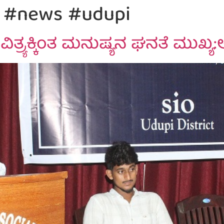
 #news #udupi
ರ್ಯಕ್ಕಿಂತ ಮನುಷ್ಯನ ಘನತೆ ಮುಖ್ಯ:ಅಕ