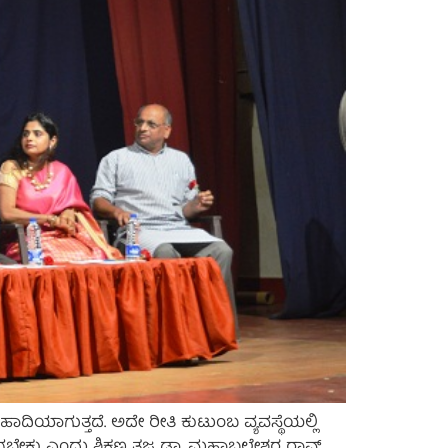
ಯಾಗುತ್ತದೆ. ಅದೇ ರೀತಿ ಕುಟುಂಬ ವ್ಯವಸ್ಥೆಯಲ್ಲಿ