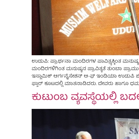
ಉಡುಪಿ: ಪ್ರಾರ್ಥನಾ ಮಂದಿರಗಳ ಪಾವಿತ್ರ್ಯಕ್ಕಿಂತ ಮನುಷ್ಯನ
ಮಂದಿರಗಳಿಗಿಂತ ಮನುಷ್ಯನ ಪ್ರಾವಿತ್ಯತೆ ತುಂಬಾ ಪ್ರಾಮು
ಇಸ್ಲಾಮಿಕ್‌ ಆರ್ಗನೈಸೇಶನ್‌ ಆ-ಫ್‌ ಇಂಡಿಯಾ ಉಡುಪ
ಫ್ತಾರ್‌ ಕೂಟದಲ್ಲಿ ಮಾತನಾಡಿದರು. ದೇವರು ಹಾಗೂ ಧರ್
ಕುಟುಂಬ ವ್ಯವಸ್ಥೆಯಲ್ಲಿ 