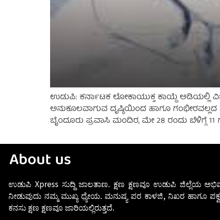
ಉಡುಪಿ: ಕರ್ನಾಟಕ ಲೋಕಾಯುಕ್ತ ಕಾಯ್ದೆ ಅಡಿಯಲ್ಲಿ ವಿ
ಅನುಕೂಲವಾಗುವ ದೃಷ್ಠಿಯಿಂದ ಹಾಗೂ ಗಂಭೀರವಲ್ಲದ ಸಮಸ್ಯೆ
ಬೈಂದೂರು ಪ್ರವಾಸಿ ಮಂದಿರ, ಮೇ 28 ರಂದು ಬೆಳಿಗ್ಗೆ 11 
About us
ಉಡುಪಿ Xpress ಸುದ್ದಿ ಜಾಲತಾಣ. ಕ್ಷಣ ಕ್ಷಣವೂ ಉಡುಪಿ ಜಿಲ್ಲೆಯ ಅಭಿವ
ನೀಡುವುದು ನಮ್ಮ ಮುಖ್ಯ ಧ್ಯೇಯ. ಮನುಷ್ಯ ಪರ ಕಾಳಜಿ, ನಿಖರ ಹಾಗೂ ಪಕ್ವ
ಕನಸು ಕ್ಷಣ ಕ್ಷಣವೂ ಜಾರಿಯಲ್ಲಿರುತ್ತದೆ.