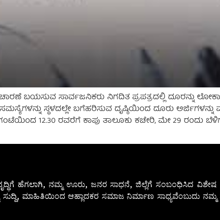
ಚಾರಣೆ ಬಯಸುವ ಸಾರ್ವಜನಿಕರು ನಿಗದಿತ ಪ್ರಪತ್ರದಲ್ಲಿ ದೂರನ್ನು ಲೋಕಾಯ
ಗಳನ್ನು ಸ್ಥಳದಲ್ಲೇ ಬಗೆಹರಿಸುವ ದೃಷ್ಠಿಯಿಂದ ದೂರು ಅರ್ಜಿಗಳನ್ನು ಮೇ 
ಗಂಟೆಯಿಂದ 12.30 ರವರೆಗೆ ಕಾಪು ತಾಲೂಕು ಕಚೇರಿ, ಮೇ 29 ರಂದು ಬೆಳಿಗ್ಗ
ೃದ್ಧಿಗೆ ಹೆಗಲಾಗಿ, ನಮ್ಮ ಊರು, ಜನರ ಸಾಧನೆ, ಜಿಲ್ಲೆಗೆ ಸಂಬಂಧಿಸಿದ ವಿಶ
 ಸುದ್ದಿ, ಮಾಹಿತಿಯಿಂದ ಆಹ್ಲಾದಕರ ಸಮಾಜ ನಿರ್ಮಾಣ ಸಾಧ್ಯವೆಂಬುದು ನಮ್ಮ ನ