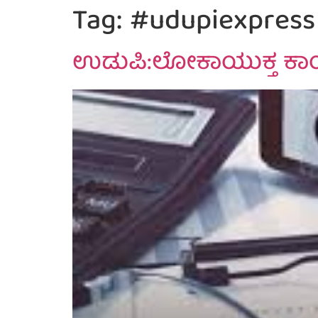
Tag:
#udupiexpress
ಉಡುಪಿ:ಲೋಕಾಯುಕ್ತ ಕಾಯ್ದ