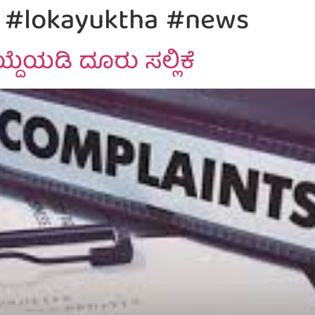
 #lokayuktha #news
ೆಯಡಿ ದೂರು ಸಲ್ಲಿಕೆ