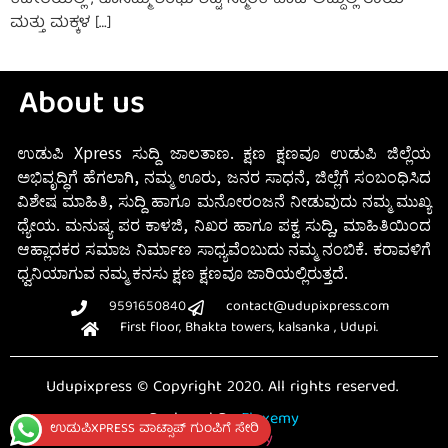
ಕಚೇರಿಯಲ್ಲಿ , ಕೂಸಮ್ಮ ಶಂಭು ಶೆಟ್ಟಿ ಸ್ಮಾರಕ ಹಾಜಿ ಅಬ್ದುಲ್ಲ ತಾಯಿ
ಮತ್ತು ಮಕ್ಕಳ […]
About us
ಉಡುಪಿ Xpress ಸುದ್ದಿ ಜಾಲತಾಣ. ಕ್ಷಣ ಕ್ಷಣವೂ ಉಡುಪಿ ಜಿಲ್ಲೆಯ
ಅಭಿವೃದ್ಧಿಗೆ ಹೆಗಲಾಗಿ, ನಮ್ಮ ಊರು, ಜನರ ಸಾಧನೆ, ಜಿಲ್ಲೆಗೆ ಸಂಬಂಧಿಸಿದ
ವಿಶೇಷ ಮಾಹಿತಿ, ಸುದ್ದಿ ಹಾಗೂ ಮನೋರಂಜನೆ ನೀಡುವುದು ನಮ್ಮ ಮುಖ್ಯ
ಧ್ಯೇಯ. ಮನುಷ್ಯ ಪರ ಕಾಳಜಿ, ನಿಖರ ಹಾಗೂ ಪಕ್ವ ಸುದ್ದಿ, ಮಾಹಿತಿಯಿಂದ
ಆಹ್ಲಾದಕರ ಸಮಾಜ ನಿರ್ಮಾಣ ಸಾಧ್ಯವೆಂಬುದು ನಮ್ಮ ನಂಬಿಕೆ. ಕರಾವಳಿಗೆ
ಧ್ವನಿಯಾಗುವ ನಮ್ಮ ಕನಸು ಕ್ಷಣ ಕ್ಷಣವೂ ಜಾರಿಯಲ್ಲಿರುತ್ತದೆ.
9591650840
contact@udupixpress.com
First floor, Bhakta towers, kalsanka , Udupi.
Udupixpress © Copyright 2020. All rights reserved.
Designed By
Fluxemy
ಉಡುಪಿXPRESS ವಾಟ್ಸಾಪ್ ಗುಂಪಿಗೆ ಸೇರಿ
Privacy Policy