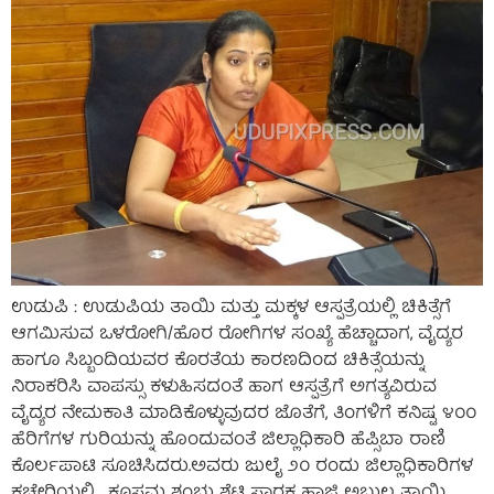
ಉಡುಪಿ : ಉಡುಪಿಯ ತಾಯಿ ಮತ್ತು ಮಕ್ಕಳ ಆಸ್ಪತ್ರೆಯಲ್ಲಿ ಚಿಕಿತ್ಸೆಗೆ
ಆಗಮಿಸುವ ಒಳರೋಗಿ/ಹೊರ ರೋಗಿಗಳ ಸಂಖ್ಯೆ ಹೆಚ್ಚಾದಾಗ, ವೈದ್ಯರ
ಹಾಗೂ ಸಿಬ್ಬಂದಿಯವರ ಕೊರತೆಯ ಕಾರಣದಿಂದ ಚಿಕಿತ್ಸೆಯನ್ನು
ನಿರಾಕರಿಸಿ ವಾಪಸ್ಸು ಕಳುಹಿಸದಂತೆ ಹಾಗ ಆಸ್ಪತ್ರೆಗೆ ಅಗತ್ಯವಿರುವ
ವೈದ್ಯರ ನೇಮಕಾತಿ ಮಾಡಿಕೊಳ್ಳುವುದರ ಜೊತೆಗೆ, ತಿಂಗಳಿಗೆ ಕನಿಷ್ಟ ೪೦೦
ಹೆರಿಗೆಗಳ ಗುರಿಯನ್ನು ಹೊಂದುವಂತೆ ಜಿಲ್ಲಾಧಿಕಾರಿ ಹೆಪ್ಸಿಬಾ ರಾಣಿ
ಕೊರ್ಲಪಾಟಿ ಸೂಚಿಸಿದರು.ಅವರು ಜುಲೈ ೨೦ ರಂದು ಜಿಲ್ಲಾಧಿಕಾರಿಗಳ