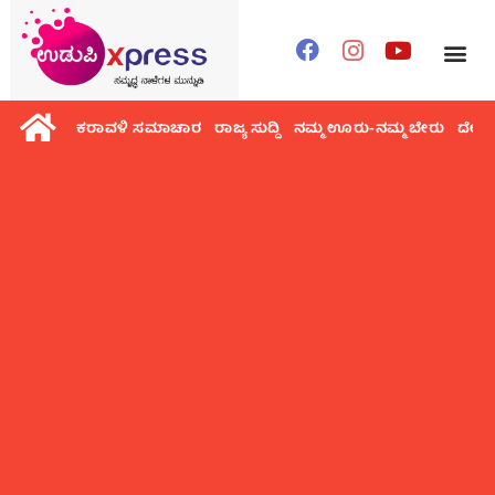
ಕರಾವಳಿ ಸಮಾಚಾರ
ರಾಜ್ಯ ಸುದ್ದಿ
ನಮ್ಮ ಊರು-ನಮ್ಮ ಬೇರು
ದೇಶ