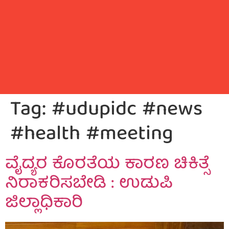
Tag:
#udupidc #news
#health #meeting
ವೈದ್ಯರ ಕೊರತೆಯ ಕಾರಣ ಚಿಕಿತ್ಸೆ
ನಿರಾಕರಿಸಬೇಡಿ : ಉಡುಪಿ
ಜಿಲ್ಲಾಧಿಕಾರಿ