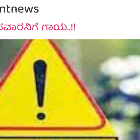
entnews
ರ್‌ ಸವಾರನಿಗೆ ಗಾಯ..!!