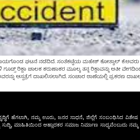
ವಾರ ಗಾಯಗೊಂಡ ಘಟನೆ ನಡೆದಿದೆ. ಸಂತೆಕಟ್ಟೆಯ ಮಹೇಶ್‌ ಕೋತ್ವಾಲ್‌ ಕೆ.ಅವರ
ಡ್ಸ್‌ ರಿಕ್ಷಾ ಚಾಲಕ ಕರುಣಾಕರ ಮೂಲ್ಯ ತನ್ನ ರಿಕ್ಷಾವನ್ನು ಅತೀ ವೇಗದಿಂದ
ಕ್ಷಣ ಅವರನ್ನು ಆಸ್ಪತ್ರೆಗೆ ದಾಖಲಿಸಲಾಗಿದೆ. ಸಂಚಾರ ಠಾಣೆಯಲ್ಲಿ ಪ್ರಕರಣ ದಾಖಲ
ೃದ್ಧಿಗೆ ಹೆಗಲಾಗಿ, ನಮ್ಮ ಊರು, ಜನರ ಸಾಧನೆ, ಜಿಲ್ಲೆಗೆ ಸಂಬಂಧಿಸಿದ ವಿಶ
 ಸುದ್ದಿ, ಮಾಹಿತಿಯಿಂದ ಆಹ್ಲಾದಕರ ಸಮಾಜ ನಿರ್ಮಾಣ ಸಾಧ್ಯವೆಂಬುದು ನಮ್ಮ ನ