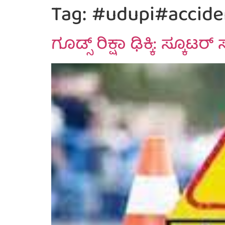
Tag:
#udupi#accid
ಗೂಡ್ಸ್‌ ರಿಕ್ಷಾ ಢಿಕ್ಕಿ: ಸ್ಕೂಟ