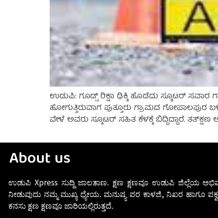
ಉಡುಪಿ: ಗೂಡ್ಸ್‌ ರಿಕ್ಷಾ ಢಿಕ್ಕಿ ಹೊಡೆದು ಸ್ಕೂಟರ್‌ ಸ
ಹೋಗುತ್ತಿರುವಾಗ ಪುತ್ತೂರು ಗ್ರಾಮದ ಗೋಪಾಲಪುರ ಬಳಿ ಗೂ
ವೇಳೆ ಅವರು ಸ್ಕೂಟರ್‌ ಸಹಿತ ಕೆಳಕ್ಕೆ ಬಿದ್ದಿದ್ದಾರೆ. ತತ್‌
About us
ಉಡುಪಿ Xpress ಸುದ್ದಿ ಜಾಲತಾಣ. ಕ್ಷಣ ಕ್ಷಣವೂ ಉಡುಪಿ ಜಿಲ್ಲೆಯ ಅಭಿವ
ನೀಡುವುದು ನಮ್ಮ ಮುಖ್ಯ ಧ್ಯೇಯ. ಮನುಷ್ಯ ಪರ ಕಾಳಜಿ, ನಿಖರ ಹಾಗೂ ಪಕ್ವ
ಕನಸು ಕ್ಷಣ ಕ್ಷಣವೂ ಜಾರಿಯಲ್ಲಿರುತ್ತದೆ.