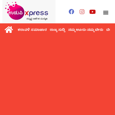
ಕರಾವಳಿ ಸಮಾಚಾರ
ರಾಜ್ಯ ಸುದ್ದಿ
ನಮ್ಮ ಊರು-ನಮ್ಮ ಬೇರು
ದೇಶ