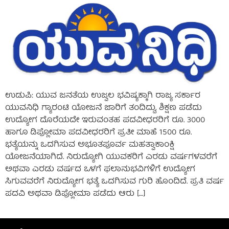
ಉಡುಪಿ: ಯುವ ಜನತೆಯ ಉಜ್ವಲ ಭವಿಷ್ಯಕ್ಕಾಗಿ ರಾಜ್ಯ ಸರ್ಕಾರ
ಯುವನಿಧಿ ಗ್ಯಾರಂಟಿ ಯೋಜನೆ ಜಾರಿಗೆ ತಂದಿದ್ದು, ಶಿಕ್ಷಣ ಪಡೆದು
ಉದ್ಯೋಗ ದೊರೆಯದೇ ಇರುವಂತಹ ಪದವೀಧರರಿಗೆ ರೂ. 3000
ಹಾಗೂ ಡಿಪ್ಲೋಮಾ ಪದವೀಧರರಿಗೆ ಪ್ರತೀ ಮಾಹೆ 1500 ರೂ.
ಭತ್ಯೆಯನ್ನು ಒದಗಿಸುವ ಅಭೂತಪೂರ್ವ ಮಹತ್ವಾಕಾಂಕ್ಷಿ
ಯೋಜನೆಯಾಗಿದೆ. ನಿರುದ್ಯೋಗಿ ಯುವಕರಿಗೆ ಎರಡು ವರ್ಷಗಳವರೆಗೆ
ಅಥವಾ ಎರಡು ವರ್ಷದ ಒಳಗೆ ಫಲಾನುಭವಿಗಳಿಗೆ ಉದ್ಯೋಗ
ಸಿಗುವವರೆಗೆ ನಿರುದ್ಯೋಗ ಭತ್ಯೆ ಒದಗಿಸುವ ಗುರಿ ಹೊಂದಿದೆ. ಪ್ರತಿ ವರ್ಷ
ಪದವಿ ಅಥವಾ ಡಿಪ್ಲೋಮಾ ಪಡೆದು ಆರು […]