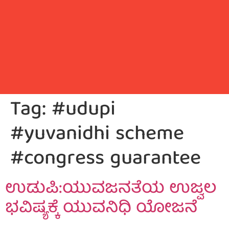
Tag:
#udupi
#yuvanidhi scheme
#congress guarantee
ಉಡುಪಿ:ಯುವಜನತೆಯ ಉಜ್ವಲ
ಭವಿಷ್ಯಕ್ಕೆ ಯುವನಿಧಿ ಯೋಜನೆ