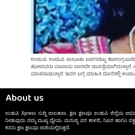
ಉಡುಪಿ: ಉಡುಪಿ ತಾಲೂಕು ಬಡಗಬೆಟ್ಟು ಕೊರಂಗ್ರಪಾಡ
ಹೋದವರು ವಾಪಾಸು ಬಾರದೇ ನಾಪತ್ತೆಯಾಗಿರುತ್ತಾರೆ. 4 
ಮಾತನಾಡುತ್ತಾರೆ. ಇವರ ಬಗ್ಗೆ ಮಾಹಿತಿ ದೊರೆತಲ್ಲಿ ಉ
About us
ಉಡುಪಿ Xpress ಸುದ್ದಿ ಜಾಲತಾಣ. ಕ್ಷಣ ಕ್ಷಣವೂ ಉಡುಪಿ ಜಿಲ್ಲೆಯ ಅಭಿವ
ನೀಡುವುದು ನಮ್ಮ ಮುಖ್ಯ ಧ್ಯೇಯ. ಮನುಷ್ಯ ಪರ ಕಾಳಜಿ, ನಿಖರ ಹಾಗೂ ಪಕ್ವ
ಕನಸು ಕ್ಷಣ ಕ್ಷಣವೂ ಜಾರಿಯಲ್ಲಿರುತ್ತದೆ.