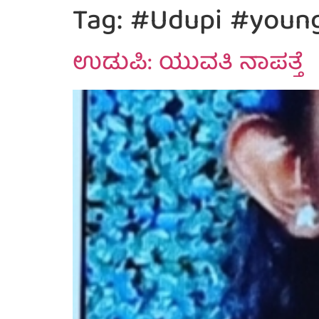
Tag:
#Udupi #youn
ಉಡುಪಿ: ಯುವತಿ ನಾಪತ್ತೆ