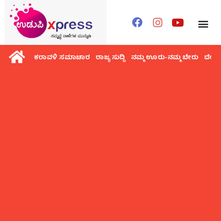
ಕರಾವಳಿ ಸಮಾಚಾರ
ರಾಜ್ಯ ಸುದ್ದಿ
ನಮ್ಮ ಊರು-ನಮ್ಮ ಬೇರು
ದೇಶ