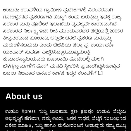
ಉಡುಪಿ: ಕರಾವಳಿಯ ಗ್ರಾಮೀಣ ಪ್ರದೇಶಗಳಲ್ಲಿ ನಿರಂತರವಾಗಿ
ಗೋಕಳ್ಳತನದ ಪ್ರಕರಣಗಳು ಹೆಚ್ಚಾಗಿ ಕಂಡು ಬರುತ್ತಿದ್ದು ಇದಕ್ಕೆ ರಾಜ್ಯ
ಸರಕಾರ ಮತ್ತು ಪೊಲೀಸ್ ಇಲಾಖೆಯ ವೈಫಲ್ಯವೇ ಕಾರಣವಾಗಿದೆ.
ಸರಕಾರದ ನಿರ್ಲಕ್ಷ್ಯ ಇದೇ ರೀತಿ ಮುಂದುವರೆದರೆ ಜಿಲ್ಲೆಯಲ್ಲಿ 2005ರ
ತೀವ್ರತರವಾದ ಹೋರಾಟ,‌ ಅಲ್ಲದೇ ಬೆತ್ತಲೆ‌ ಪ್ರಕರಣ ಮತ್ತೊಮ್ಮೆ
ಮರುಕಳಿಸಬಹುದು ಎಂದು ಬಿಜೆಪಿಯ ಜಿಲ್ಲಾ ಪ್ರ. ಕಾರ್ಯದರ್ಶಿ
ಯಶಪಾಲ್ ಸುವರ್ಣ ಎಚ್ಚರಿಸಿದ್ದಾರೆ.ಮುಖ್ಯಮಂತ್ರಿ
ಕುಮಾರಸ್ವಾಮಿಯವರು ಐಷಾರಾಮಿ ಹೊಟೇಲಲ್ಲಿ ಮಲಗಿ
ಬೆಳಗ್ಗೆಗ್ರಾಮಗಳಿಗೆ ಹೋಗಿ ಮನವಿ ಸ್ವೀಕರಿಸಿ ಪ್ರಚಾರಗಿಟ್ಟಿಸಿಕೊಳ್ಳುವ
ಬದಲು ನಿಜವಾದ ಜನಪರ ಕಾಳಜಿ ಇದ್ದರೆ ಕರಾವಳಿಗೆ […]
About us
ಉಡುಪಿ Xpress ಸುದ್ದಿ ಜಾಲತಾಣ. ಕ್ಷಣ ಕ್ಷಣವೂ ಉಡುಪಿ ಜಿಲ್ಲೆಯ
ಅಭಿವೃದ್ಧಿಗೆ ಹೆಗಲಾಗಿ, ನಮ್ಮ ಊರು, ಜನರ ಸಾಧನೆ, ಜಿಲ್ಲೆಗೆ ಸಂಬಂಧಿಸಿದ
ವಿಶೇಷ ಮಾಹಿತಿ, ಸುದ್ದಿ ಹಾಗೂ ಮನೋರಂಜನೆ ನೀಡುವುದು ನಮ್ಮ ಮುಖ್ಯ