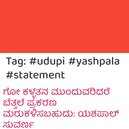
Tag:
#udupi #yashpala
#statement
ಗೋ ಕಳ್ಳತನ ಮುಂದುವರಿದರೆ
ಬೆತ್ತಲೆ ಪ್ರಕರಣ
ಮರುಕಳಿಸಬಹುದು: ಯಶಪಾಲ್
ಸುವರ್ಣ