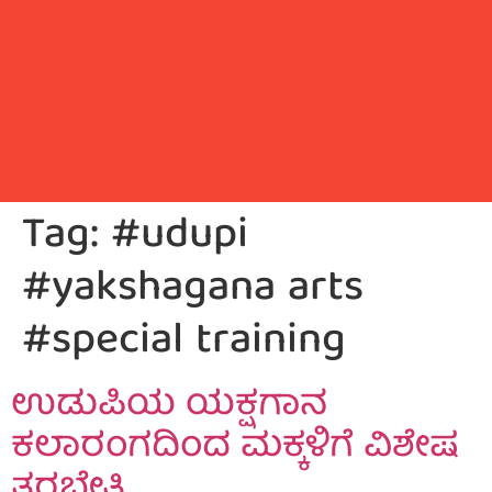
Tag:
#udupi
#yakshagana arts
#special training
ಉಡುಪಿಯ ಯಕ್ಷಗಾನ
ಕಲಾರಂಗದಿಂದ ಮಕ್ಕಳಿಗೆ ವಿಶೇಷ
ತರಬೇತಿ