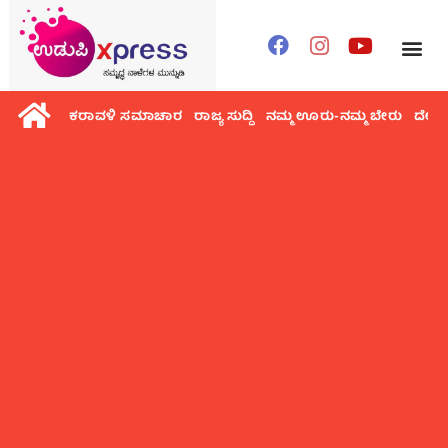
ಕರಾವಳಿ ಸಮಾಚಾರ
ರಾಜ್ಯ ಸುದ್ದಿ
ನಮ್ಮ ಊರು-ನಮ್ಮ ಬೇರು
ದೇಶ