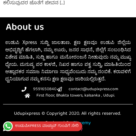
ಕಲಿಸುವುದರ ಜೊತೆಗೆ ಜೀವನ […]
About us
ಉಡುಪಿ Xpress ಸುದ್ದಿ ಜಾಲತಾಣ. ಕ್ಷಣ ಕ್ಷಣವೂ ಉಡುಪಿ ಜಿಲ್ಲೆಯ
ಅಭಿವೃದ್ಧಿಗೆ ಹೆಗಲಾಗಿ, ನಮ್ಮ ಊರು, ಜನರ ಸಾಧನೆ, ಜಿಲ್ಲೆಗೆ ಸಂಬಂಧಿಸಿದ
ವಿಶೇಷ ಮಾಹಿತಿ, ಸುದ್ದಿ ಹಾಗೂ ಮನೋರಂಜನೆ ನೀಡುವುದು ನಮ್ಮ ಮುಖ್ಯ
ಧ್ಯೇಯ. ಮನುಷ್ಯ ಪರ ಕಾಳಜಿ, ನಿಖರ ಹಾಗೂ ಪಕ್ವ ಸುದ್ದಿ, ಮಾಹಿತಿಯಿಂದ
ಆಹ್ಲಾದಕರ ಸಮಾಜ ನಿರ್ಮಾಣ ಸಾಧ್ಯವೆಂಬುದು ನಮ್ಮ ನಂಬಿಕೆ. ಕರಾವಳಿಗೆ
ಧ್ವನಿಯಾಗುವ ನಮ್ಮ ಕನಸು ಕ್ಷಣ ಕ್ಷಣವೂ ಜಾರಿಯಲ್ಲಿರುತ್ತದೆ.
9591650840
contact@udupixpress.com
First floor, Bhakta towers, kalsanka , Udupi.
Udupixpress © Copyright 2020. All rights reserved.
Designed By
Fluxemy
ಉಡುಪಿXPRESS ವಾಟ್ಸಾಪ್ ಗುಂಪಿಗೆ ಸೇರಿ
Privacy Policy