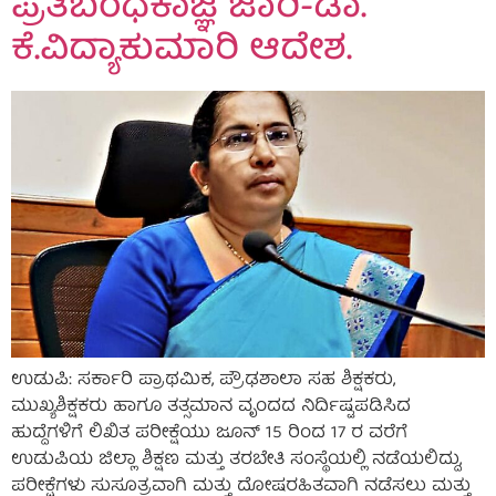
ಪ್ರತಿಬಂಧಕಾಜ್ಞೆ ಜಾರಿ-ಡಾ.
ಕೆ.ವಿದ್ಯಾಕುಮಾರಿ ಆದೇಶ.
ಉಡುಪಿ: ಸರ್ಕಾರಿ ಪ್ರಾಥಮಿಕ, ಪ್ರೌಢಶಾಲಾ ಸಹ ಶಿಕ್ಷಕರು,
ಮುಖ್ಯಶಿಕ್ಷಕರು ಹಾಗೂ ತತ್ಸಮಾನ ವೃಂದದ ನಿರ್ದಿಷ್ಟಪಡಿಸಿದ
ಹುದ್ದೆಗಳಿಗೆ ಲಿಖಿತ ಪರೀಕ್ಷೆಯು ಜೂನ್ 15 ರಿಂದ 17 ರ ವರೆಗೆ
ಉಡುಪಿಯ ಜಿಲ್ಲಾ ಶಿಕ್ಷಣ ಮತ್ತು ತರಬೇತಿ ಸಂಸ್ಥೆಯಲ್ಲಿ ನಡೆಯಲಿದ್ದು,
ಪರೀಕ್ಷೆಗಳು ಸುಸೂತ್ರವಾಗಿ ಮತ್ತು ದೋಷರಹಿತವಾಗಿ ನಡೆಸಲು ಮತ್ತು