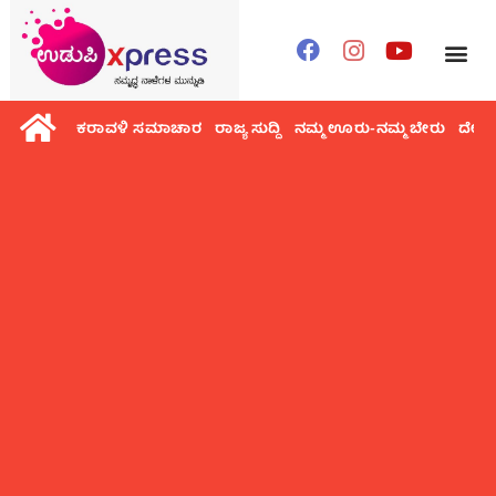
ಕರಾವಳಿ ಸಮಾಚಾರ
ರಾಜ್ಯ ಸುದ್ದಿ
ನಮ್ಮ ಊರು-ನಮ್ಮ ಬೇರು
ದೇಶ