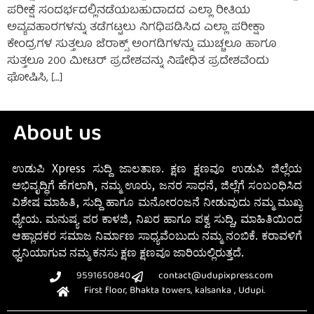
ಪರೀಕ್ಷೆ ಸಂದರ್ಭದಲ್ಲಿನಡೆಯಬಹುದಾದದ ಎಲ್ಲಾ ರೀತಿಯ
ಅವ್ಯವಹಾರಗಳನ್ನು ತಡೆಗಟ್ಟಲು ನಿಗಧಿಪಡಿಸಿದ ಎಲ್ಲಾ ಪರೀಕ್ಷಾ
ಕೇಂದ್ರಗಳ ಸುತ್ತಲೂ ಜೆರಾಕ್ಸ್ ಅಂಗಡಿಗಳನ್ನು ಮುಚ್ಚಲೂ ಹಾಗೂ
ಸುತ್ತಲೂ 200 ಮೀಟರ್ ಪ್ರದೇಶವನ್ನು ನಿಷೇಧಿತ ಪ್ರದೇಶವೆಂದು
ಘೋಷಿಸಿ, […]
About us
ಉಡುಪಿ Xpress ಸುದ್ದಿ ಜಾಲತಾಣ. ಕ್ಷಣ ಕ್ಷಣವೂ ಉಡುಪಿ ಜಿಲ್ಲೆಯ
ಅಭಿವೃದ್ಧಿಗೆ ಹೆಗಲಾಗಿ, ನಮ್ಮ ಊರು, ಜನರ ಸಾಧನೆ, ಜಿಲ್ಲೆಗೆ ಸಂಬಂಧಿಸಿದ
ವಿಶೇಷ ಮಾಹಿತಿ, ಸುದ್ದಿ ಹಾಗೂ ಮನೋರಂಜನೆ ನೀಡುವುದು ನಮ್ಮ ಮುಖ್ಯ
ಧ್ಯೇಯ. ಮನುಷ್ಯ ಪರ ಕಾಳಜಿ, ನಿಖರ ಹಾಗೂ ಪಕ್ವ ಸುದ್ದಿ, ಮಾಹಿತಿಯಿಂದ
ಆಹ್ಲಾದಕರ ಸಮಾಜ ನಿರ್ಮಾಣ ಸಾಧ್ಯವೆಂಬುದು ನಮ್ಮ ನಂಬಿಕೆ. ಕರಾವಳಿಗೆ
ಧ್ವನಿಯಾಗುವ ನಮ್ಮ ಕನಸು ಕ್ಷಣ ಕ್ಷಣವೂ ಜಾರಿಯಲ್ಲಿರುತ್ತದೆ.
9591650840
contact@udupixpress.com
First floor, Bhakta towers, kalsanka , Udupi.