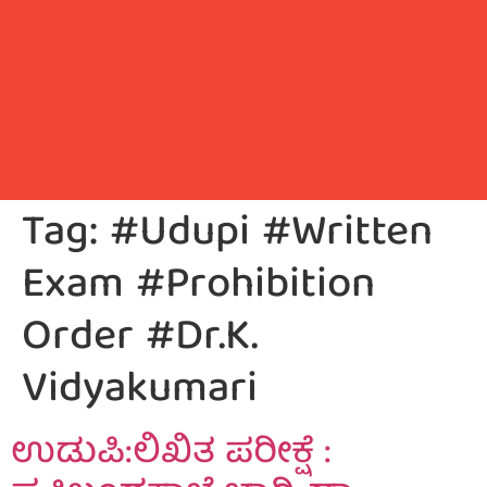
Tag:
#Udupi #Written
Exam #Prohibition
Order #Dr.K.
Vidyakumari
ಉಡುಪಿ:ಲಿಖಿತ ಪರೀಕ್ಷೆ :