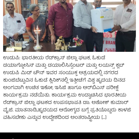
ಉಡುಪಿ: ಭಾರತೀಯ ರೆಡ್‌ಕ್ರಾಸ್ ಜಿಲ್ಲಾ ಘಟಕ, ಓಕುಡೆ
ಡಯಾಗ್ನೋಸಿಸ್ ಮತ್ತು ಡಯಾಲಿಸಿಸ್ಸೆಂಟರ್ ಮತ್ತು ಲಯನ್ಸ್ ಕ್ಲಬ್
ಉಡುಪಿ ಮಿಡ್ ಟೌನ್ ಇವರ ಸಂಯುಕ್ತ ಆಶ್ರಯದಲ್ಲಿ ನಗರದ
ಕುಂಜಿಬೆಟ್ಟುವಿನ ಓಕುಡೆ ಕ್ಲಿನಿಕ್‌ನಲ್ಲಿ ಇತ್ತೀಚೆಗೆ ವಿಶ್ವ ಹೃದಯ ದಿನದ
ಅಂಗವಾಗಿ ಉಚಿತ ಇಕೋ, ಇಸಿಜಿ ಹಾಗೂ ಆರ್‌ಬಿಎಸ್ ಪರೀಕ್ಷೆ
ಕಾರ್ಯಕ್ರಮ ನಡೆಯಿತು. ಕಾರ್ಯಕ್ರಮ ಉದ್ಘಾಟಿಸಿದ ಭಾರತೀಯ
ರೆಡ್‌ಕ್ರಾಸ್ ಜಿಲ್ಲಾ ಘಟಕದ ಉಪಸಭಾಪತಿ ಡಾ. ಅಶೋಕ್ ಕುಮಾರ್
ವೈ.ಜಿ. ಮಾತನಾಡಿ,ಹೃದಯದ ಆರೋಗ್ಯದ ಬಗ್ಗೆ ಪ್ರತಿಯೊಬ್ಬರು ಕಾಳಜಿ
ವಹಿಸಬೇಕು ಎನ್ನುವ ಉದ್ದೇಶದಿಂದ ಅಂತರಾಷ್ಟ್ರೀಯ […]