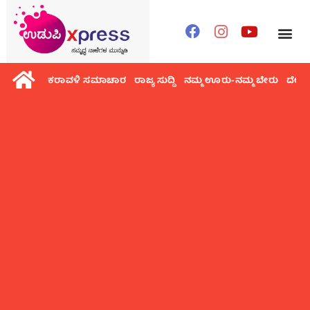
ಕರಾವಳಿ ಸಮಾಚಾರ
ರಾಜ್ಯ ಸುದ್ದಿ
ನಮ್ಮ ಊರು-ನಮ್ಮ ಬೇರು
ದೇಶ