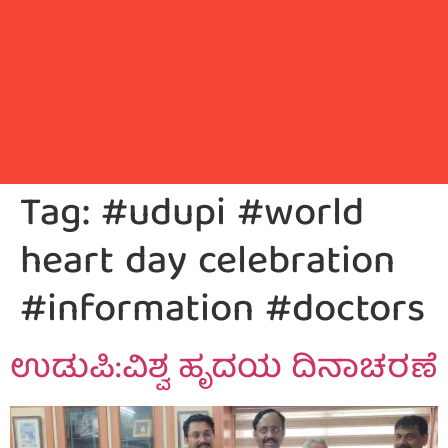
Tag:
#udupi #world
heart day celebration
#information #doctors
ಉಡುಪಿ:ವಿಶ್ವ ಹೃದಯ ದಿನಾಚರಣೆ