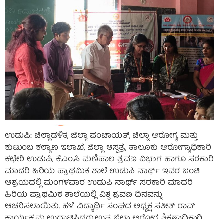
ಉಡುಪಿ: ಜಿಲ್ಲಾಡಳಿತ, ಜಿಲ್ಲಾ ಪಂಚಾಯತ್, ಜಿಲ್ಲಾ ಆರೋಗ್ಯ ಮತ್ತು
ಕುಟುಂಬ ಕಲ್ಯಾಣ ಇಲಾಖೆ, ಜಿಲ್ಲಾ ಆಸ್ಪತ್ರೆ, ತಾಲೂಕು ಆರೋಗ್ಯಾಧಿಕಾರಿ
ಕಛೇರಿ ಉಡುಪಿ, ಕೆ.ಎಂ.ಸಿ ಮಣಿಪಾಲ ಶ್ರವಣ ವಿಭಾಗ ಹಾಗೂ ಸರಕಾರಿ
ಮಾದರಿ ಹಿರಿಯ ಪ್ರಾಥಮಿಕ ಶಾಲೆ ಉಡುಪಿ ನಾರ್ಥ್ ಇವರ ಜಂಟಿ
ಆಶ್ರಯದಲ್ಲಿ ಮಂಗಳವಾರ ಉಡುಪಿ ನಾರ್ಥ್ ಸರಕಾರಿ ಮಾದರಿ
ಹಿರಿಯ ಪ್ರಾಥಮಿಕ ಶಾಲೆಯಲ್ಲಿ ವಿಶ್ವ ಶ್ರವಣ ದಿನವನ್ನು
ಆಚರಿಸಲಾಯಿತು. ಹಳೆ ವಿದ್ಯಾರ್ಥಿ ಸಂಘದ ಅಧ್ಯಕ್ಷ ಸತೀಶ್ ರಾವ್
ಕಾರ್ಯಕ್ರಮ ಉದ್ಘಾಟಿಸಿದರು.ಉಪ ಜಿಲ್ಲಾ ಆರೋಗ್ಯ ಶಿಕ್ಷಣಾಧಿಕಾರಿ