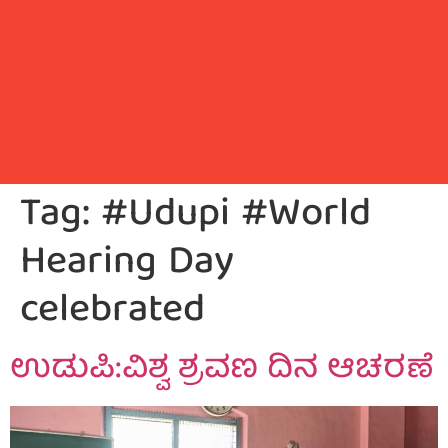
Tag:
#Udupi #World
Hearing Day
celebrated
ಉಡುಪಿ:ವಿಶ್ವ ಶ್ರವಣ ದಿನ ಆಚರಣೆ