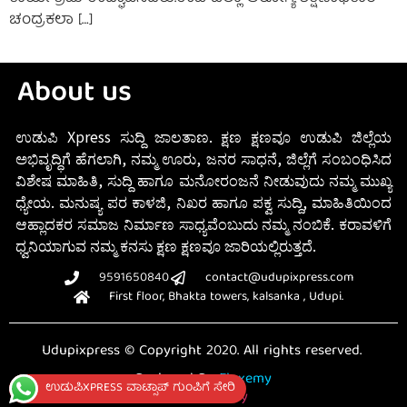
ಚಂದ್ರಕಲಾ […]
About us
ಉಡುಪಿ Xpress ಸುದ್ದಿ ಜಾಲತಾಣ. ಕ್ಷಣ ಕ್ಷಣವೂ ಉಡುಪಿ ಜಿಲ್ಲೆಯ
ಅಭಿವೃದ್ಧಿಗೆ ಹೆಗಲಾಗಿ, ನಮ್ಮ ಊರು, ಜನರ ಸಾಧನೆ, ಜಿಲ್ಲೆಗೆ ಸಂಬಂಧಿಸಿದ
ವಿಶೇಷ ಮಾಹಿತಿ, ಸುದ್ದಿ ಹಾಗೂ ಮನೋರಂಜನೆ ನೀಡುವುದು ನಮ್ಮ ಮುಖ್ಯ
ಧ್ಯೇಯ. ಮನುಷ್ಯ ಪರ ಕಾಳಜಿ, ನಿಖರ ಹಾಗೂ ಪಕ್ವ ಸುದ್ದಿ, ಮಾಹಿತಿಯಿಂದ
ಆಹ್ಲಾದಕರ ಸಮಾಜ ನಿರ್ಮಾಣ ಸಾಧ್ಯವೆಂಬುದು ನಮ್ಮ ನಂಬಿಕೆ. ಕರಾವಳಿಗೆ
ಧ್ವನಿಯಾಗುವ ನಮ್ಮ ಕನಸು ಕ್ಷಣ ಕ್ಷಣವೂ ಜಾರಿಯಲ್ಲಿರುತ್ತದೆ.
9591650840
contact@udupixpress.com
First floor, Bhakta towers, kalsanka , Udupi.
Udupixpress © Copyright 2020. All rights reserved.
Designed By
Fluxemy
ಉಡುಪಿXPRESS ವಾಟ್ಸಾಪ್ ಗುಂಪಿಗೆ ಸೇರಿ
Privacy Policy