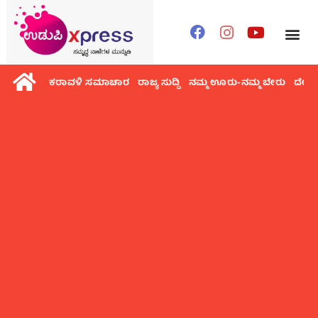
ಕರಾವಳಿ ಸಮಾಚಾರ
ರಾಜ್ಯ ಸುದ್ದಿ
ನಮ್ಮ ಊರು-ನಮ್ಮ ಬೇರು
ದೇಶ