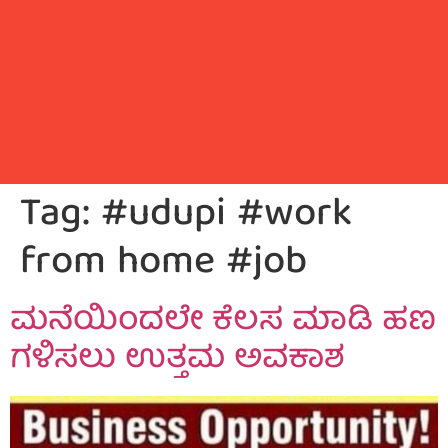
Tag:
#udupi #work
from home #job
ಮನೆಯಿಂದಲೇ ಕೆಲಸ ಮಾಡಿ ಹಣ
ಗಳಿಸಲು ಉತ್ತಮ ಅವಕಾಶ