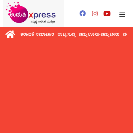
ಕರಾವಳಿ ಸಮಾಚಾರ
ರಾಜ್ಯ ಸುದ್ದಿ
ನಮ್ಮ ಊರು-ನಮ್ಮ ಬೇರು
ದೇಶ