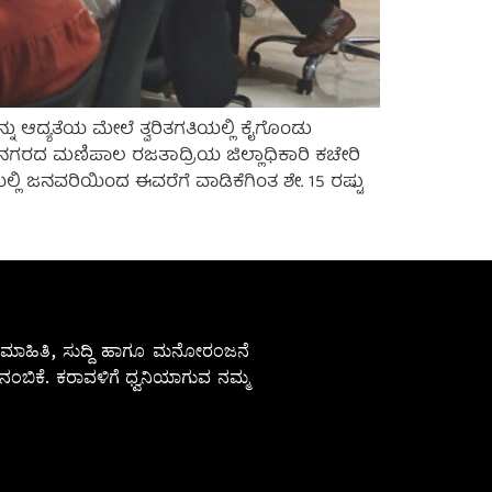
ದ್ಯತೆಯ ಮೇಲೆ ತ್ವರಿತಗತಿಯಲ್ಲಿ ಕೈಗೊಂಡು
 ನಗರದ ಮಣಿಪಾಲ ರಜತಾದ್ರಿಯ ಜಿಲ್ಲಾಧಿಕಾರಿ ಕಚೇರಿ
ಲೆಯಲ್ಲಿ ಜನವರಿಯಿಂದ ಈವರೆಗೆ ವಾಡಿಕೆಗಿಂತ ಶೇ. 15 ರಷ್ಟು
ೇಷ ಮಾಹಿತಿ, ಸುದ್ದಿ ಹಾಗೂ ಮನೋರಂಜನೆ
ಂಬಿಕೆ. ಕರಾವಳಿಗೆ ಧ್ವನಿಯಾಗುವ ನಮ್ಮ