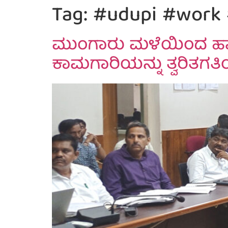
Tag:
#udupi #work #
ಮುಂಗಾರು ಮಳೆಯಿಂದ ಹ
ಕಾಮಗಾರಿಯನ್ನು ತ್ವರಿತಗತಿಯಲ