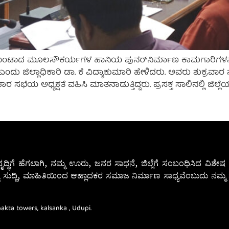
ಉಂಟಾದ ಮೂಲಸೌಕರ್ಯಗಳ ಹಾನಿಯ ಪುನರ್‌ನಿರ್ಮಾಣ ಕಾಮಗಾರಿಗಳನ್ನು ಆ
 ಜಿಲ್ಲಾಧಿಕಾರಿ ಡಾ. ಕೆ ವಿದ್ಯಾಕುಮಾರಿ ಹೇಳಿದರು. ಅವರು ಶುಕ್ರವಾರ
ರ ಸಭೆಯ ಅಧ್ಯಕ್ಷತೆ ವಹಿಸಿ ಮಾತನಾಡುತ್ತಿದ್ದರು. ಪ್ರಸಕ್ತ ಸಾಲಿನಲ್ಲಿ ಜಿಲ್
ೃದ್ಧಿಗೆ ಹೆಗಲಾಗಿ, ನಮ್ಮ ಊರು, ಜನರ ಸಾಧನೆ, ಜಿಲ್ಲೆಗೆ ಸಂಬಂಧಿಸಿದ ವಿಶ
 ಸುದ್ದಿ, ಮಾಹಿತಿಯಿಂದ ಆಹ್ಲಾದಕರ ಸಮಾಜ ನಿರ್ಮಾಣ ಸಾಧ್ಯವೆಂಬುದು ನಮ್ಮ ನ
Bhakta towers, kalsanka , Udupi.