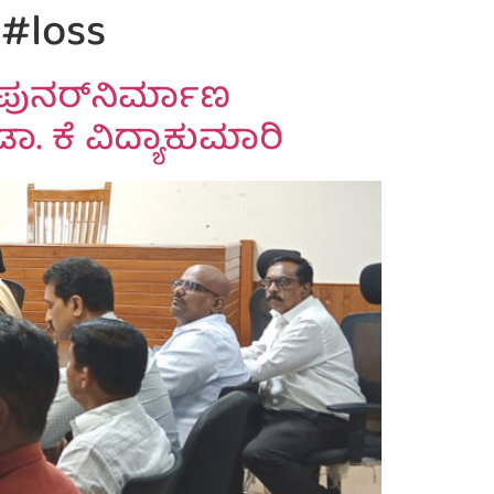
 #loss
ನರ್‌ನಿರ್ಮಾಣ
ಡಾ. ಕೆ ವಿದ್ಯಾಕುಮಾರಿ