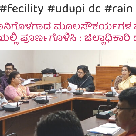
fecility #udupi dc #rain
ಾನಿಗೊಳಗಾದ ಮೂಲಸೌಕರ್ಯಗಳ ಪು
್ಲಿ ಪೂರ್ಣಗೊಳಿಸಿ : ಜಿಲ್ಲಾಧಿಕಾರಿ 