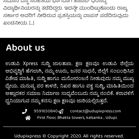
ಸಮಾನ ವಸ್ತ್ರ ಸಂಹಿತೆಯ ಭಾಗವಾಗಿ ಹಿಜಾಬ್ ಧರಿಸಿದ್ದ
ವಿದ್ಯಾರ್ಥಿನಿಯರನ್ನು ತಡೆದಿದ್ದರು. ಇದನ್ನೇ ಮುಂದಿಟ್ಟುಕೊಂಡು ರಾಜ್ಯ
ಸರ್ಕಾರ ಅವರಿಗೆ ನೀಡಿರುವ ಪ್ರಶಸ್ತಿಯನ್ನು ವಾಪಸ್‌ ಪಡೆದಿರುವುದು
ಖಂಡನೀಯ. […]
About us
ಉಡುಪಿ Xpress ಸುದ್ದಿ ಜಾಲತಾಣ. ಕ್ಷಣ ಕ್ಷಣವೂ ಉಡುಪಿ ಜಿಲ್ಲೆಯ
ಅಭಿವೃದ್ಧಿಗೆ ಹೆಗಲಾಗಿ, ನಮ್ಮ ಊರು, ಜನರ ಸಾಧನೆ, ಜಿಲ್ಲೆಗೆ ಸಂಬಂಧಿಸಿದ
ವಿಶೇಷ ಮಾಹಿತಿ, ಸುದ್ದಿ ಹಾಗೂ ಮನೋರಂಜನೆ ನೀಡುವುದು ನಮ್ಮ ಮುಖ್ಯ
ಧ್ಯೇಯ. ಮನುಷ್ಯ ಪರ ಕಾಳಜಿ, ನಿಖರ ಹಾಗೂ ಪಕ್ವ ಸುದ್ದಿ, ಮಾಹಿತಿಯಿಂದ
ಆಹ್ಲಾದಕರ ಸಮಾಜ ನಿರ್ಮಾಣ ಸಾಧ್ಯವೆಂಬುದು ನಮ್ಮ ನಂಬಿಕೆ. ಕರಾವಳಿಗೆ
ಧ್ವನಿಯಾಗುವ ನಮ್ಮ ಕನಸು ಕ್ಷಣ ಕ್ಷಣವೂ ಜಾರಿಯಲ್ಲಿರುತ್ತದೆ.
9591650840
contact@udupixpress.com
First floor, Bhakta towers, kalsanka , Udupi.
Udupixpress © Copyright 2020. All rights reserved.