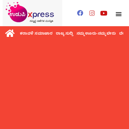
ಕರಾವಳಿ ಸಮಾಚಾರ
ರಾಜ್ಯ ಸುದ್ದಿ
ನಮ್ಮ ಊರು-ನಮ್ಮ ಬೇರು
ದೇಶ