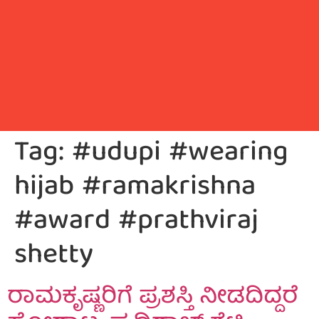
Tag:
#udupi #wearing
hijab #ramakrishna
#award #prathviraj
shetty
ರಾಮಕೃಷ್ಣರಿಗೆ ಪ್ರಶಸ್ತಿ ನೀಡದಿದ್ದರೆ