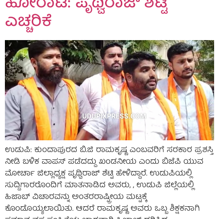
ಹೋರಾಟ: ಪೃಥ್ವಿರಾಜ್ ಶೆಟ್ಟಿ
ಎಚ್ಚರಿಕೆ
ಉಡುಪಿ: ಕುಂದಾಪುರದ ಬಿ.ಜಿ ರಾಮಕೃಷ್ಣ ಎಂಬವರಿಗೆ ಸರಕಾರ ಪ್ರಶಸ್ತಿ
ನೀಡಿ ಬಳಿಕ ವಾಪಸ್‌ ಪಡೆದದ್ದು ಖಂಡನೀಯ ಎಂದು ಬಿಜೆಪಿ ಯುವ
ಮೋರ್ಚಾ ಜಿಲ್ಲಾಧ್ಯಕ್ಷ ಪೃಥ್ವಿರಾಜ್ ಶೆಟ್ಟಿ ಹೇಳಿದ್ದಾರೆ. ಉಡುಪಿಯಲ್ಲಿ
ಸುದ್ದಿಗಾರರೊಂದಿಗೆ ಮಾತನಾಡಿದ ಅವರು, , ಉಡುಪಿ ಜಿಲ್ಲೆಯಲ್ಲಿ
ಹಿಜಾಬ್ ವಿಚಾರವನ್ನು ಅಂತರರಾಷ್ಟ್ರೀಯ ಮಟ್ಟಕ್ಕೆ
ಕೊಂಡೊಯ್ಯಲಾಯಿತು. ಆದರೆ ರಾಮಕೃಷ್ಣ ಅವರು ಒಬ್ಬ ಶಿಕ್ಷಕನಾಗಿ