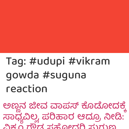
Tag:
#udupi #vikram
gowda #suguna
reaction
ಅಣ್ಣನ ಜೀವ ವಾಪಸ್ ಕೊಡೋದಕ್ಕೆ
ಸಾಧ್ಯವಿಲ್ಲ, ಪರಿಹಾರ ಆದ್ರೂ ನೀಡಿ:
ವಿಕ್ರಂ ಗೌಡ ಸಹೋದರಿ ಸುಗುಣ