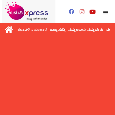
ಕರಾವಳಿ ಸಮಾಚಾರ
ರಾಜ್ಯ ಸುದ್ದಿ
ನಮ್ಮ ಊರು-ನಮ್ಮ ಬೇರು
ದೇಶ