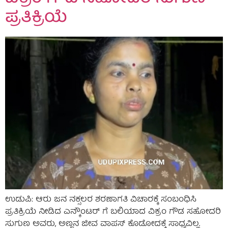
ಪ್ರತಿಕ್ರಿಯೆ
ಉಡುಪಿ: ಆರು ಜನ ನಕ್ಸಲರ ಶರಣಾಗತಿ ವಿಚಾರಕ್ಕೆ ಸಂಬಂಧಿಸಿ
ಪ್ರತಿಕ್ರಿಯೆ ನೀಡಿದ ಎನ್ಕೌಂಟರ್ ಗೆ ಬಲಿಯಾದ ವಿಕ್ರಂ ಗೌಡ ಸಹೋದರಿ
ಸುಗುಣ ಅವರು, ಅಣ್ಣನ ಜೀವ ವಾಪಸ್ ಕೊಡೋದಕ್ಕೆ ಸಾಧ್ಯವಿಲ್ಲ.