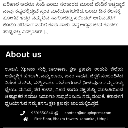
ಪರಿಹಾರ ಆದರೂ ನೀಡಿ ಎಂದು ಸರಕಾರದ ಮುಂದೆ ಬೇಡಿಕೆ ಇಟ್ಟಿದ್ದಾರೆ‌.
ನಾವು ಕಷ್ಟದಲ್ಲಿದ್ದೇವೆ ಸ್ವಂತ ಮನೆಯಾಗಬೇಕಿದೆ. ಒಂದು ದಿನ ಕೆಲಸಕ್ಕೆ
ಹೋಗದೆ ಇದ್ದರೆ ನಮ್ಮ ದಿನ ಸಾಗೋದಿಲ್ಲ. ಸರೆಂಡರ್ ಆಗುವವರಿಗೆ
ಕೊಡೊ ಪರಿಹಾರ ನಮಗೆ ಕೊಡಿ ಸಾಕು. ನನ್ನ ಅಣ್ಣನ ಜೀವ ಕೊಡಲು
ಸಾಧ್ಯವಿಲ್ಲ. ಎನ್ಕೌಂಟರ್ […]
About us
ಉಡುಪಿ Xpress ಸುದ್ದಿ ಜಾಲತಾಣ. ಕ್ಷಣ ಕ್ಷಣವೂ ಉಡುಪಿ ಜಿಲ್ಲೆಯ
ಅಭಿವೃದ್ಧಿಗೆ ಹೆಗಲಾಗಿ, ನಮ್ಮ ಊರು, ಜನರ ಸಾಧನೆ, ಜಿಲ್ಲೆಗೆ ಸಂಬಂಧಿಸಿದ
ವಿಶೇಷ ಮಾಹಿತಿ, ಸುದ್ದಿ ಹಾಗೂ ಮನೋರಂಜನೆ ನೀಡುವುದು ನಮ್ಮ ಮುಖ್ಯ
ಧ್ಯೇಯ. ಮನುಷ್ಯ ಪರ ಕಾಳಜಿ, ನಿಖರ ಹಾಗೂ ಪಕ್ವ ಸುದ್ದಿ, ಮಾಹಿತಿಯಿಂದ
ಆಹ್ಲಾದಕರ ಸಮಾಜ ನಿರ್ಮಾಣ ಸಾಧ್ಯವೆಂಬುದು ನಮ್ಮ ನಂಬಿಕೆ. ಕರಾವಳಿಗೆ
ಧ್ವನಿಯಾಗುವ ನಮ್ಮ ಕನಸು ಕ್ಷಣ ಕ್ಷಣವೂ ಜಾರಿಯಲ್ಲಿರುತ್ತದೆ.
9591650840
contact@udupixpress.com
First floor, Bhakta towers, kalsanka , Udupi.