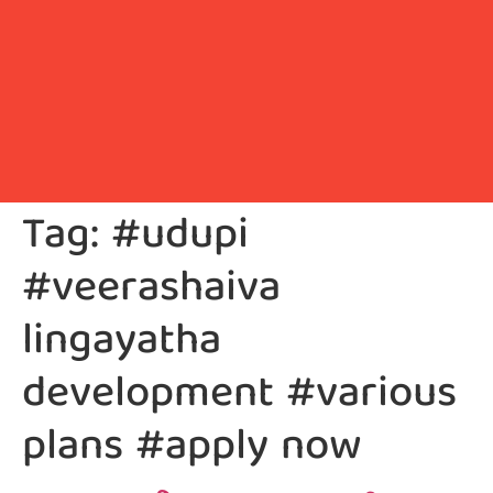
Tag:
#udupi
#veerashaiva
lingayatha
development #various
plans #apply now