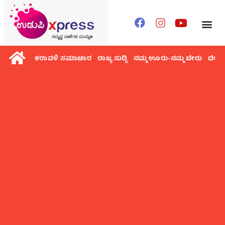
ಕರಾವಳಿ ಸಮಾಚಾರ
ರಾಜ್ಯ ಸುದ್ದಿ
ನಮ್ಮ ಊರು-ನಮ್ಮ ಬೇರು
ದೇಶ