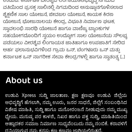
ಉಡುಪಿ: ಕರ್ನಾಟಕ ವೀರಶೈವ ಲಿಂಗಾಯತಅಭಿವೃದ್ಧಿ ನಿಗಮದ
ವತಿಯಿಂದ ಪ್ರಸಕ್ತ ಸಾಲಿನಲ್ಲಿ ನಿಗಮದಿಂದ ಅನುಷ್ಠಾನಗೊಳಿಸಲಾದ
ಶೈಕ್ಷಣಿಕ ಸಾಲ ಯೋಜನೆ, ಜೀವಜಲ ಯೋಜನೆ, ಕಾಯಕ ಕಿರಣ
ಯೋಜನೆ, ಭೋಜನಾಲಯ ಕೇಂದ್ರ, ವಿಭೂತಿ ನಿರ್ಮಾಣ ಘಟಕ,
ಸ್ವಾವಲಂಭಿ ಸಾರಥಿ ಯೋಜನೆ ಹಾಗೂ ವಾಣಿಜ್ಯ ಬ್ಯಾಂಕುಗಳ
ಸಹಯೋಗದೊಂದಿಗೆ ಸ್ವಯಂ ಉದ್ಯೋಗ ಸಾಲ ಯೋಜನೆಯ ಸೌಲಭ್ಯ
ಪಡೆಯಲು ವೀರಶೈವ ಲಿಂಗಾಯತ ಜಾತಿಹಾಗೂ ಉಪಜಾತಿಗೆ ಸೇರಿದ
ಅರ್ಹ ಫಲಾನುಭವಿಗಳಿಂದ ಗ್ರಾಮ ಒನ್, ಬೆಂಗಳೂರು ಒನ್ ಮತ್ತು
ಕರ್ನಾಟಕ ಒನ್ ನಾಗರೀಕ ಸೇವಾ ಕೇಂದ್ರಗಳಲ್ಲಿ ಹಾಗೂ ಸ್ವಾತಂತ್ರ್ಯ […]
About us
ಉಡುಪಿ Xpress ಸುದ್ದಿ ಜಾಲತಾಣ. ಕ್ಷಣ ಕ್ಷಣವೂ ಉಡುಪಿ ಜಿಲ್ಲೆಯ
ಅಭಿವೃದ್ಧಿಗೆ ಹೆಗಲಾಗಿ, ನಮ್ಮ ಊರು, ಜನರ ಸಾಧನೆ, ಜಿಲ್ಲೆಗೆ ಸಂಬಂಧಿಸಿದ
ವಿಶೇಷ ಮಾಹಿತಿ, ಸುದ್ದಿ ಹಾಗೂ ಮನೋರಂಜನೆ ನೀಡುವುದು ನಮ್ಮ ಮುಖ್ಯ
ಧ್ಯೇಯ. ಮನುಷ್ಯ ಪರ ಕಾಳಜಿ, ನಿಖರ ಹಾಗೂ ಪಕ್ವ ಸುದ್ದಿ, ಮಾಹಿತಿಯಿಂದ
ಆಹ್ಲಾದಕರ ಸಮಾಜ ನಿರ್ಮಾಣ ಸಾಧ್ಯವೆಂಬುದು ನಮ್ಮ ನಂಬಿಕೆ. ಕರಾವಳಿಗೆ
ಧ್ವನಿಯಾಗುವ ನಮ್ಮ ಕನಸು ಕ್ಷಣ ಕ್ಷಣವೂ ಜಾರಿಯಲ್ಲಿರುತ್ತದೆ.