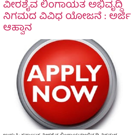
ವೀರಶೈವ ಲಿಂಗಾಯತ ಅಭಿವೃದ್ಧಿ
ನಿಗಮದ ವಿವಿಧ ಯೋಜನೆ : ಅರ್ಜಿ
ಆಹ್ವಾನ