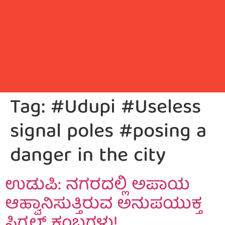
Tag:
#Udupi #Useless
signal poles #posing a
danger in the city
ಉಡುಪಿ: ನಗರದಲ್ಲಿ ಅಪಾಯ
ಆಹ್ವಾನಿಸುತ್ತಿರುವ ಅನುಪಯುಕ್ತ
ಸಿಗ್ನಲ್ ಕಂಬಗಳು!