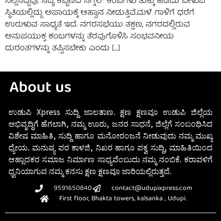
ನಿಲ್ಲಿಸಿದ್ದವು. ಸದ್ಯ ಕಬ್ಬಿಣದ ಸಿಗ್ನಲ್ ಕಂಬಗಳು ತುಕ್ಕು ಹಿಡಿದು ಬೀಳುವ
ಸ್ಥಿತಿಯಲ್ಲಿದ್ದು ಅಪಾಯಕ್ಕೆ ಆಹ್ವಾನ ನೀಡುತ್ತಿವೆ.ಮಳೆ ಗಾಳಿಗೆ ಧರೆಗೆ
ಉರುಳುವ ಸಾಧ್ಯತೆ ಇದೆ. ನಗರಸಭೆಯು ತಕ್ಷಣ, ನಗರದಲ್ಲಿರುವ
ಅನುಪಯುಕ್ತ ಕಂಬಗಳನ್ನು ತೆರವುಗೊಳಿಸಿ ಸಂಭವನೀಯ
ದುರಂತಗಳನ್ನು ತಪ್ಪಿಸಬೇಕು ಎಂದು […]
About us
ಉಡುಪಿ Xpress ಸುದ್ದಿ ಜಾಲತಾಣ. ಕ್ಷಣ ಕ್ಷಣವೂ ಉಡುಪಿ ಜಿಲ್ಲೆಯ
ಅಭಿವೃದ್ಧಿಗೆ ಹೆಗಲಾಗಿ, ನಮ್ಮ ಊರು, ಜನರ ಸಾಧನೆ, ಜಿಲ್ಲೆಗೆ ಸಂಬಂಧಿಸಿದ
ವಿಶೇಷ ಮಾಹಿತಿ, ಸುದ್ದಿ ಹಾಗೂ ಮನೋರಂಜನೆ ನೀಡುವುದು ನಮ್ಮ ಮುಖ್ಯ
ಧ್ಯೇಯ. ಮನುಷ್ಯ ಪರ ಕಾಳಜಿ, ನಿಖರ ಹಾಗೂ ಪಕ್ವ ಸುದ್ದಿ, ಮಾಹಿತಿಯಿಂದ
ಆಹ್ಲಾದಕರ ಸಮಾಜ ನಿರ್ಮಾಣ ಸಾಧ್ಯವೆಂಬುದು ನಮ್ಮ ನಂಬಿಕೆ. ಕರಾವಳಿಗೆ
ಧ್ವನಿಯಾಗುವ ನಮ್ಮ ಕನಸು ಕ್ಷಣ ಕ್ಷಣವೂ ಜಾರಿಯಲ್ಲಿರುತ್ತದೆ.
9591650840
contact@udupixpress.com
First floor, Bhakta towers, kalsanka , Udupi.