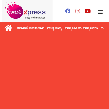
ಕರಾವಳಿ ಸಮಾಚಾರ
ರಾಜ್ಯ ಸುದ್ದಿ
ನಮ್ಮ ಊರು-ನಮ್ಮ ಬೇರು
ದೇಶ