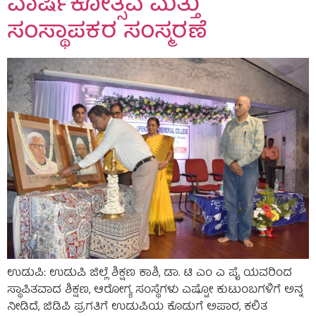
ವಾರ್ಷಿಕೋತ್ಸವ ಮತ್ತು
ಸಂಸ್ಥಾಪಕರ ಸಂಸ್ಮರಣೆ
ಉಡುಪಿ: ಉಡುಪಿ ಜಿಲ್ಲೆ ಶಿಕ್ಷಣ ಕಾಶಿ, ಡಾ. ಟಿ ಎಂ ಎ ಪೈ ಯವರಿಂದ
ಸ್ಥಾಪಿತವಾದ ಶಿಕ್ಷಣ, ಆರೋಗ್ಯ ಸಂಸ್ಥೆಗಳು ಎಷ್ಟೋ ಕುಟುಂಬಗಳಿಗೆ ಅನ್ನ
ನೀಡಿದೆ, ಜಿಡಿಪಿ ಪ್ರಗತಿಗೆ ಉಡುಪಿಯ ಕೊಡುಗೆ ಅಪಾರ, ಕಲಿತ