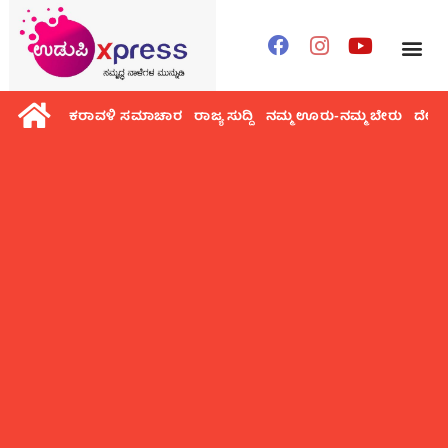
ಕರಾವಳಿ ಸಮಾಚಾರ
ರಾಜ್ಯ ಸುದ್ದಿ
ನಮ್ಮ ಊರು-ನಮ್ಮ ಬೇರು
ದೇಶ