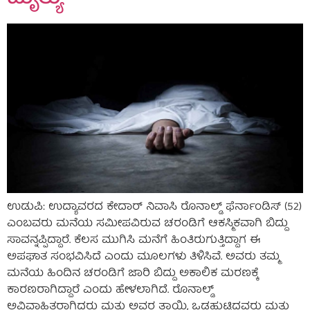
ಉಡುಪಿ: ಉದ್ಯಾವರದ ಕೇದಾರ್ ನಿವಾಸಿ ರೊನಾಲ್ಡ್ ಫೆರ್ನಾಂಡಿಸ್ (52)
ಎಂಬವರು ಮನೆಯ ಸಮೀಪವಿರುವ ಚರಂಡಿಗೆ ಆಕಸ್ಮಿಕವಾಗಿ ಬಿದ್ದು
ಸಾವನ್ನಪ್ಪಿದ್ದಾರೆ. ಕೆಲಸ ಮುಗಿಸಿ ಮನೆಗೆ ಹಿಂತಿರುಗುತ್ತಿದ್ದಾಗ ಈ
ಅಪಘಾತ ಸಂಭವಿಸಿದೆ ಎಂದು ಮೂಲಗಳು ತಿಳಿಸಿವೆ. ಅವರು ತಮ್ಮ
ಮನೆಯ ಹಿಂದಿನ ಚರಂಡಿಗೆ ಜಾರಿ ಬಿದ್ದು ಅಕಾಲಿಕ ಮರಣಕ್ಕೆ
ಕಾರಣರಾಗಿದ್ದಾರೆ ಎಂದು ಹೇಳಲಾಗಿದೆ. ರೊನಾಲ್ಡ್
ಅವಿವಾಹಿತರಾಗಿದ್ದರು ಮತ್ತು ಅವರ ತಾಯಿ, ಒಡಹುಟ್ಟಿದವರು ಮತ್ತು