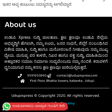
ಇತರ ಆಪ್ತ ಕುಟುಂಬ ಸದಸ್ಯರನ್ನು ಅಗಲಿದ್ದಾರೆ.
About us
ಉಡುಪಿ Xpress ಸುದ್ದಿ ಜಾಲತಾಣ. ಕ್ಷಣ ಕ್ಷಣವೂ ಉಡುಪಿ ಜಿಲ್ಲೆಯ
ಅಭಿವೃದ್ಧಿಗೆ ಹೆಗಲಾಗಿ, ನಮ್ಮ ಊರು, ಜನರ ಸಾಧನೆ, ಜಿಲ್ಲೆಗೆ ಸಂಬಂಧಿಸಿದ
ವಿಶೇಷ ಮಾಹಿತಿ, ಸುದ್ದಿ ಹಾಗೂ ಮನೋರಂಜನೆ ನೀಡುವುದು ನಮ್ಮ ಮುಖ್ಯ
ಧ್ಯೇಯ. ಮನುಷ್ಯ ಪರ ಕಾಳಜಿ, ನಿಖರ ಹಾಗೂ ಪಕ್ವ ಸುದ್ದಿ, ಮಾಹಿತಿಯಿಂದ
ಆಹ್ಲಾದಕರ ಸಮಾಜ ನಿರ್ಮಾಣ ಸಾಧ್ಯವೆಂಬುದು ನಮ್ಮ ನಂಬಿಕೆ. ಕರಾವಳಿಗೆ
ಧ್ವನಿಯಾಗುವ ನಮ್ಮ ಕನಸು ಕ್ಷಣ ಕ್ಷಣವೂ ಜಾರಿಯಲ್ಲಿರುತ್ತದೆ.
9591650840
contact@udupixpress.com
First floor, Bhakta towers, kalsanka , Udupi.
Udupixpress © Copyright 2020. All rights reserved.
Designed By
Fluxemy
ಉಡುಪಿXPRESS ವಾಟ್ಸಾಪ್ ಗುಂಪಿಗೆ ಸೇರಿ
Privacy Policy