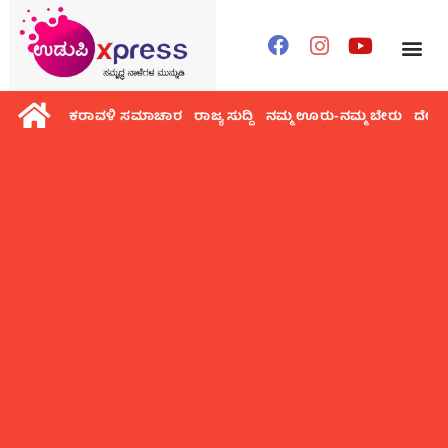
ಕರಾವಳಿ ಸಮಾಚಾರ
ರಾಜ್ಯ ಸುದ್ದಿ
ನಮ್ಮ ಊರು-ನಮ್ಮ ಬೇರು
ದೇಶ