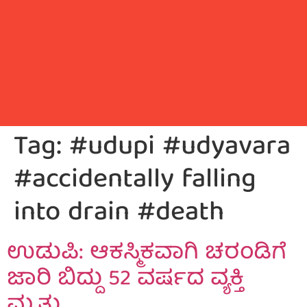
Tag:
#udupi #udyavara
#accidentally falling
into drain #death
ಉಡುಪಿ: ಆಕಸ್ಮಿಕವಾಗಿ ಚರಂಡಿಗೆ
ಜಾರಿ ಬಿದ್ದು 52 ವರ್ಷದ ವ್ಯಕ್ತಿ
ಮೃತ್ಯು