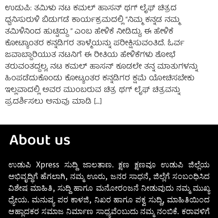
ಉಡುಪಿ: ತಮಿಳು ನಟ ಕಮಲ್ ಹಾಸನ್ ಥಗ್ ಲೈಫ್ ಚಿತ್ರದ
ಧ್ವನಿಸುರುಳಿ ಬಿಡುಗಡೆ ಕಾರ್ಯಕ್ರಮದಲ್ಲಿ “ನಿಮ್ಮ ಕನ್ನಡ ನಮ್ಮ
ತಮಿಳಿನಿಂದ ಹುಟ್ಟಿದ್ದು ” ಎಂಬ ಹೇಳಿಕೆ ನೀಡಿದ್ದು, ಈ ಹೇಳಿಕೆ
ಕೋಟ್ಯಾಂತರ ಕನ್ನಡಿಗರ ತಾಳ್ಮೆಯನ್ನು ಪರೀಕ್ಷಿಸುವಂತಿದೆ. ಓರ್ವ
ಜವಾಬ್ದಾರಿಯುತ ನಟನಿಗೆ ಈ ರೀತಿಯ ಹೇಳಿಕೆಗಳು ಶೋಭೆ
ತರುವಂತದ್ದಲ್ಲ, ನಟ ಕಮಲ್ ಹಾಸನ್ ಕೂಡಲೇ ತನ್ನ ಮಾತುಗಳನ್ನು
ಹಿಂಪಡೆದುಕೊಂಡು ಕೋಟ್ಯಂತರ ಕನ್ನಡಿಗರ ಕ್ಷಮೆ ಯೋಚಿಸಬೇಕು
ಇಲ್ಲವಾದಲ್ಲಿ ಅವರ ಮುಂಬರುವ ಚಿತ್ರ ಥಗ್ ಲೈಫ್ ಚಿತ್ರವನ್ನು
ಪ್ರದರ್ಶಿಸಲು ಅನುವು ಮಾಡಿ […]
About us
ಉಡುಪಿ Xpress ಸುದ್ದಿ ಜಾಲತಾಣ. ಕ್ಷಣ ಕ್ಷಣವೂ ಉಡುಪಿ ಜಿಲ್ಲೆಯ
ಅಭಿವೃದ್ಧಿಗೆ ಹೆಗಲಾಗಿ, ನಮ್ಮ ಊರು, ಜನರ ಸಾಧನೆ, ಜಿಲ್ಲೆಗೆ ಸಂಬಂಧಿಸಿದ
ವಿಶೇಷ ಮಾಹಿತಿ, ಸುದ್ದಿ ಹಾಗೂ ಮನೋರಂಜನೆ ನೀಡುವುದು ನಮ್ಮ ಮುಖ್ಯ
ಧ್ಯೇಯ. ಮನುಷ್ಯ ಪರ ಕಾಳಜಿ, ನಿಖರ ಹಾಗೂ ಪಕ್ವ ಸುದ್ದಿ, ಮಾಹಿತಿಯಿಂದ
ಆಹ್ಲಾದಕರ ಸಮಾಜ ನಿರ್ಮಾಣ ಸಾಧ್ಯವೆಂಬುದು ನಮ್ಮ ನಂಬಿಕೆ. ಕರಾವಳಿಗೆ