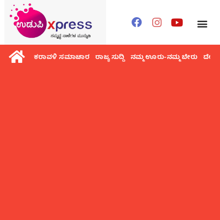
ಕರಾವಳಿ ಸಮಾಚಾರ
ರಾಜ್ಯ ಸುದ್ದಿ
ನಮ್ಮ ಊರು-ನಮ್ಮ ಬೇರು
ದೇಶ