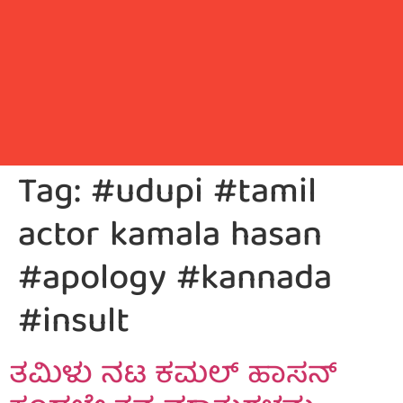
Tag:
#udupi #tamil
actor kamala hasan
#apology #kannada
#insult
ತಮಿಳು ನಟ ಕಮಲ್ ಹಾಸನ್