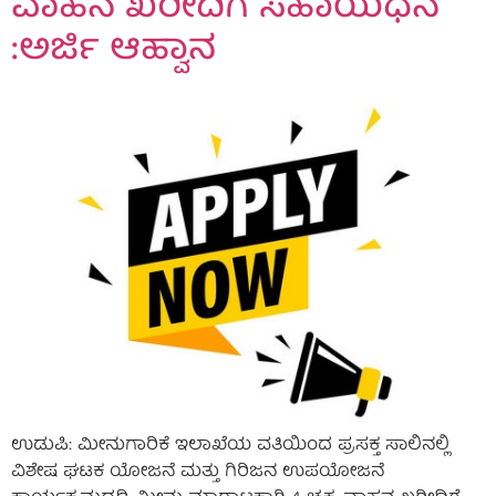
ವಾಹನ ಖರೀದಿಗೆ ಸಹಾಯಧನ
:ಅರ್ಜಿ ಆಹ್ವಾನ
ಉಡುಪಿ: ಮೀನುಗಾರಿಕೆ ಇಲಾಖೆಯ ವತಿಯಿಂದ ಪ್ರಸಕ್ತ ಸಾಲಿನಲ್ಲಿ
ವಿಶೇಷ ಘಟಕ ಯೋಜನೆ ಮತ್ತು ಗಿರಿಜನ ಉಪಯೋಜನೆ