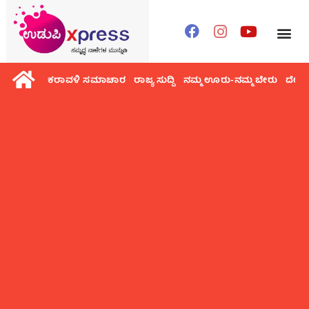
ಕರಾವಳಿ ಸಮಾಚಾರ
ರಾಜ್ಯ ಸುದ್ದಿ
ನಮ್ಮ ಊರು-ನಮ್ಮ ಬೇರು
ದೇಶ