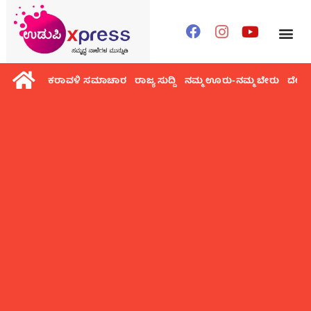
ಕರಾವಳಿ ಸಮಾಚಾರ
ರಾಜ್ಯ ಸುದ್ದಿ
ನಮ್ಮ ಊರು-ನಮ್ಮ ಬೇರು
ದೇಶ