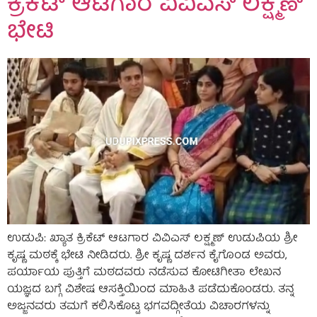
ಕ್ರಿಕೆಟ್ ಆಟಗಾರ ವಿವಿಎಸ್ ಲಕ್ಷ್ಮಣ್
ಭೇಟಿ
ಉಡುಪಿ: ಖ್ಯಾತ ಕ್ರಿಕೆಟ್ ಆಟಗಾರ ವಿವಿಎಸ್ ಲಕ್ಷ್ಮಣ್ ಉಡುಪಿಯ ಶ್ರೀ
ಕೃಷ್ಣ ಮಠಕ್ಕೆ ಭೇಟಿ ನೀಡಿದರು. ಶ್ರೀ ಕೃಷ್ಣ ದರ್ಶನ ಕೈಗೊಂಡ ಅವರು,
ಪರ್ಯಾಯ ಪುತ್ತಿಗೆ ಮಠದವರು ನಡೆಸುವ ಕೋಟಿಗೀತಾ ಲೇಖನ
ಯಜ್ಞದ ಬಗ್ಗೆ ವಿಶೇಷ ಆಸಕ್ತಿಯಿಂದ ಮಾಹಿತಿ ಪಡೆದುಕೊಂಡರು. ತನ್ನ
ಅಜ್ಜನವರು ತಮಗೆ ಕಲಿಸಿಕೊಟ್ಟ ಭಗವದ್ಗೀತೆಯ ವಿಚಾರಗಳನ್ನು