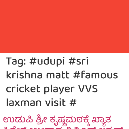
Tag:
#udupi #sri
krishna matt #famous
cricket player VVS
laxman visit #
ಉಡುಪಿ ಶ್ರೀ ಕೃಷ್ಣಮಠಕ್ಕೆ ಖ್ಯಾತ