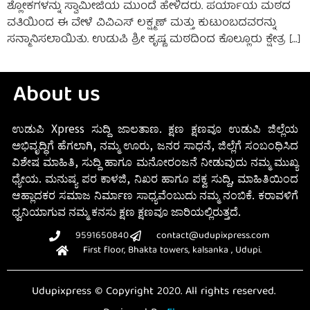
ಶ್ಲೋಕಗಳನ್ನು ಸ್ವಾಮೀಜಿಯ ಮುಂದೆ ಹೇಳಿದರು. ಪರ್ಯಾಯ ಮಠದ
ವತಿಯಿಂದ ಈ ವೇಳೆ ವಿವಿಎಸ್ ಲಕ್ಷ್ಮಣ್ ಮತ್ತು ಕುಟುಂಬದವರನ್ನು
ಸನ್ಮಾನಿಸಲಾಯಿತು. ಉಡುಪಿ ಶ್ರೀ ಕೃಷ್ಣ ಮಠದಿಂದ ಕೊಲ್ಲೂರು ಕ್ಷೇತ್ರ […]
About us
ಉಡುಪಿ Xpress ಸುದ್ದಿ ಜಾಲತಾಣ. ಕ್ಷಣ ಕ್ಷಣವೂ ಉಡುಪಿ ಜಿಲ್ಲೆಯ
ಅಭಿವೃದ್ಧಿಗೆ ಹೆಗಲಾಗಿ, ನಮ್ಮ ಊರು, ಜನರ ಸಾಧನೆ, ಜಿಲ್ಲೆಗೆ ಸಂಬಂಧಿಸಿದ
ವಿಶೇಷ ಮಾಹಿತಿ, ಸುದ್ದಿ ಹಾಗೂ ಮನೋರಂಜನೆ ನೀಡುವುದು ನಮ್ಮ ಮುಖ್ಯ
ಧ್ಯೇಯ. ಮನುಷ್ಯ ಪರ ಕಾಳಜಿ, ನಿಖರ ಹಾಗೂ ಪಕ್ವ ಸುದ್ದಿ, ಮಾಹಿತಿಯಿಂದ
ಆಹ್ಲಾದಕರ ಸಮಾಜ ನಿರ್ಮಾಣ ಸಾಧ್ಯವೆಂಬುದು ನಮ್ಮ ನಂಬಿಕೆ. ಕರಾವಳಿಗೆ
ಧ್ವನಿಯಾಗುವ ನಮ್ಮ ಕನಸು ಕ್ಷಣ ಕ್ಷಣವೂ ಜಾರಿಯಲ್ಲಿರುತ್ತದೆ.
9591650840
contact@udupixpress.com
First floor, Bhakta towers, kalsanka , Udupi.
Udupixpress © Copyright 2020. All rights reserved.