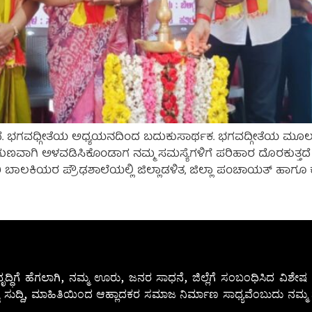
. ಭಗವಧ್ಗೀತೆಯ ಅಧ್ಯಯನದಿಂದ ಬದುಕುಸಾರ್ಥಕ. ಭಗವದ್ಗೀತೆಯ ಮೂಲಕ ಶ್ರೀ
 ಅನುಗುಣವಾಗಿ ಅಳವಡಿಸಿಕೊಂಡಾಗ ನಮ್ಮ ಸಮಸ್ಯೆಗಳಿಗೆ ಪರಿಹಾರ ದೊರಕುತ್
ಯರ ಪ್ರೌಢಶಾಲೆಯಲ್ಲಿ ಜಿಲ್ಲಾಡಳಿತ, ಜಿಲ್ಲಾ ಪಂಚಾಯತ್ ಹಾಗೂ ಕನ್ನಡ
ೃದ್ಧಿಗೆ ಹೆಗಲಾಗಿ, ನಮ್ಮ ಊರು, ಜನರ ಸಾಧನೆ, ಜಿಲ್ಲೆಗೆ ಸಂಬಂಧಿಸಿದ ವಿಶ
 ಸುದ್ದಿ, ಮಾಹಿತಿಯಿಂದ ಆಹ್ಲಾದಕರ ಸಮಾಜ ನಿರ್ಮಾಣ ಸಾಧ್ಯವೆಂಬುದು ನಮ್ಮ ನ