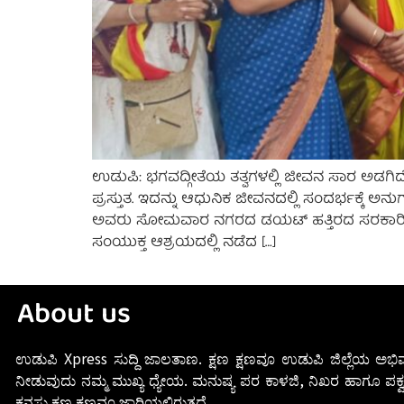
ಉಡುಪಿ: ಭಗವದ್ಗೀತೆಯ ತತ್ವಗಳಲ್ಲಿ ಜೀವನ ಸಾರ ಅಡಗಿದೆ
ಪ್ರಸ್ತುತ. ಇದನ್ನು ಆಧುನಿಕ ಜೀವನದಲ್ಲಿ ಸಂದರ್ಭಕ್ಕೆ
ಅವರು ಸೋಮವಾರ ನಗರದ ಡಯಟ್ ಹತ್ತಿರದ ಸರಕಾರಿ ಬಾಲಕಿ
ಸಂಯುಕ್ತ ಆಶ್ರಯದಲ್ಲಿ ನಡೆದ […]
About us
ಉಡುಪಿ Xpress ಸುದ್ದಿ ಜಾಲತಾಣ. ಕ್ಷಣ ಕ್ಷಣವೂ ಉಡುಪಿ ಜಿಲ್ಲೆಯ ಅಭಿವ
ನೀಡುವುದು ನಮ್ಮ ಮುಖ್ಯ ಧ್ಯೇಯ. ಮನುಷ್ಯ ಪರ ಕಾಳಜಿ, ನಿಖರ ಹಾಗೂ ಪಕ್ವ
ಕನಸು ಕ್ಷಣ ಕ್ಷಣವೂ ಜಾರಿಯಲ್ಲಿರುತ್ತದೆ.