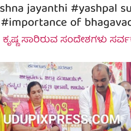
ishna jayanthi #yashpal 
n #importance of bhagava
ೃಷ್ಣ ಸಾರಿರುವ ಸಂದೇಶಗಳು ಸರ್ವಕಾ