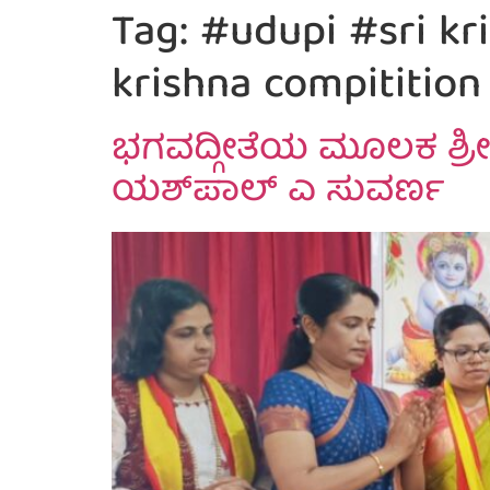
Tag:
#udupi #sri kr
krishna compititio
ಭಗವದ್ಗೀತೆಯ ಮೂಲಕ ಶ್ರೀ ಕ
ಯಶ್‌ಪಾಲ್ ಎ ಸುವರ್ಣ