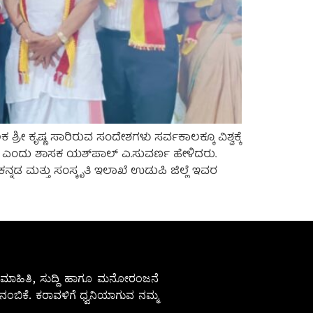
 ಕೃಷ್ಣ ಸಾರಿರುವ ಸಂದೇಶಗಳು ಸರ್ವಕಾಲಕ್ಕೂ ವಿಶ್ವಕ್ಕೆ
ತದೆ ಎಂದು ಶಾಸಕ ಯಶ್‌ಪಾಲ್ ಎ.ಸುವರ್ಣ ಹೇಳಿದರು.
 ಮತ್ತು ಸಂಸ್ಕೃತಿ ಇಲಾಖೆ ಉಡುಪಿ ಜಿಲ್ಲೆ ಇವರ
ೇಷ ಮಾಹಿತಿ, ಸುದ್ದಿ ಹಾಗೂ ಮನೋರಂಜನೆ
ಂಬಿಕೆ. ಕರಾವಳಿಗೆ ಧ್ವನಿಯಾಗುವ ನಮ್ಮ