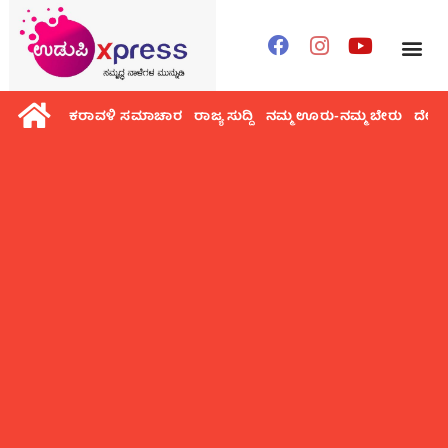
ಕರಾವಳಿ ಸಮಾಚಾರ
ರಾಜ್ಯ ಸುದ್ದಿ
ನಮ್ಮ ಊರು-ನಮ್ಮ ಬೇರು
ದೇಶ