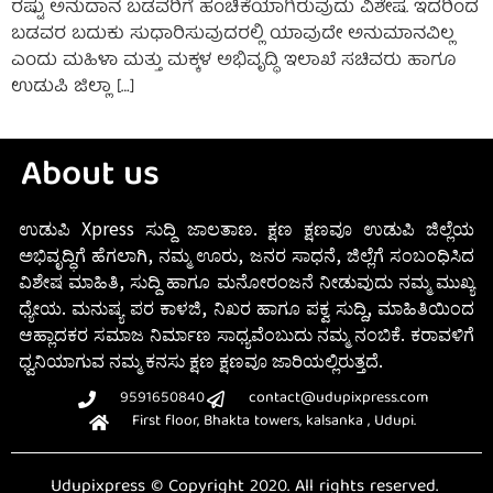
ರಷ್ಟು ಅನುದಾನ ಬಡವರಿಗೆ ಹಂಚಿಕೆಯಾಗಿರುವುದು ವಿಶೇಷ. ಇದರಿಂದ
ಬಡವರ ಬದುಕು ಸುಧಾರಿಸುವುದರಲ್ಲಿ ಯಾವುದೇ ಅನುಮಾನವಿಲ್ಲ
ಎಂದು ಮಹಿಳಾ ಮತ್ತು ಮಕ್ಕಳ ಅಭಿವೃದ್ಧಿ ಇಲಾಖೆ ಸಚಿವರು ಹಾಗೂ
ಉಡುಪಿ ಜಿಲ್ಲಾ […]
About us
ಉಡುಪಿ Xpress ಸುದ್ದಿ ಜಾಲತಾಣ. ಕ್ಷಣ ಕ್ಷಣವೂ ಉಡುಪಿ ಜಿಲ್ಲೆಯ
ಅಭಿವೃದ್ಧಿಗೆ ಹೆಗಲಾಗಿ, ನಮ್ಮ ಊರು, ಜನರ ಸಾಧನೆ, ಜಿಲ್ಲೆಗೆ ಸಂಬಂಧಿಸಿದ
ವಿಶೇಷ ಮಾಹಿತಿ, ಸುದ್ದಿ ಹಾಗೂ ಮನೋರಂಜನೆ ನೀಡುವುದು ನಮ್ಮ ಮುಖ್ಯ
ಧ್ಯೇಯ. ಮನುಷ್ಯ ಪರ ಕಾಳಜಿ, ನಿಖರ ಹಾಗೂ ಪಕ್ವ ಸುದ್ದಿ, ಮಾಹಿತಿಯಿಂದ
ಆಹ್ಲಾದಕರ ಸಮಾಜ ನಿರ್ಮಾಣ ಸಾಧ್ಯವೆಂಬುದು ನಮ್ಮ ನಂಬಿಕೆ. ಕರಾವಳಿಗೆ
ಧ್ವನಿಯಾಗುವ ನಮ್ಮ ಕನಸು ಕ್ಷಣ ಕ್ಷಣವೂ ಜಾರಿಯಲ್ಲಿರುತ್ತದೆ.
9591650840
contact@udupixpress.com
First floor, Bhakta towers, kalsanka , Udupi.
Udupixpress © Copyright 2020. All rights reserved.